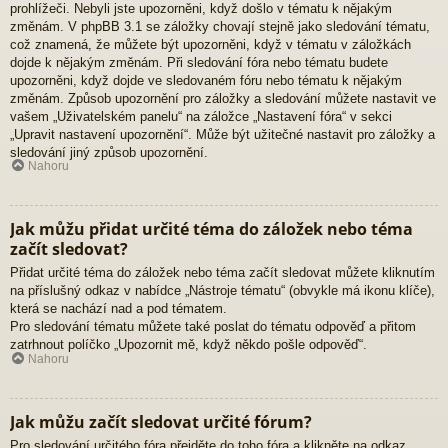
prohlížeči. Nebyli jste upozorněni, když došlo v tématu k nějakým
změnám. V phpBB 3.1 se záložky chovají stejně jako sledování tématu,
což znamená, že můžete být upozorněni, když v tématu v záložkách
dojde k nějakým změnám. Při sledování fóra nebo tématu budete
upozorněni, když dojde ve sledovaném fóru nebo tématu k nějakým
změnám. Způsob upozornění pro záložky a sledování můžete nastavit ve
vašem „Uživatelském panelu“ na záložce „Nastavení fóra“ v sekci
„Upravit nastavení upozornění“. Může být užitečné nastavit pro záložky a
sledování jiný způsob upozornění.
Nahoru
Jak můžu přidat určité téma do záložek nebo téma
začít sledovat?
Přidat určité téma do záložek nebo téma začít sledovat můžete kliknutím
na příslušný odkaz v nabídce „Nástroje tématu“ (obvykle má ikonu klíče),
která se nachází nad a pod tématem.
Pro sledování tématu můžete také poslat do tématu odpověď a přitom
zatrhnout políčko „Upozornit mě, když někdo pošle odpověď“.
Nahoru
Jak můžu začít sledovat určité fórum?
Pro sledování určitého fóra přejděte do toho fóra a klikněte na odkaz