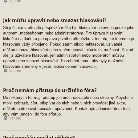
Nahoru
Jak můžu upravit nebo smazat hlasování?
Stejně jako v případě příspěvků může být hlasování upraveno pouze jeho
autorem, moderátorem nebo administrátorem. Pro úpravu hlasování
klikněte na tlačítko pro úpravu prvního příspěvku v tématu, ke kterému je
hlasování vždy připojeno. Pokud zatím nikdo nehlasoval, uživatelé
můžou smazat hlasování nebo v něm upravit jakoukoliv možnost. Pokud
ale již uživatelé hlasovali, jen administrátoři nebo moderátoři můžou
upravit nebo smazat hlasování. To zabrání tomu, aby byly možnosti
hlasování změněny v ještě neukončeném hlasování.
Nahoru
Proč nemám přístup do určitého fóra?
Do některých fór mají přístup jen určití uživatelé nebo skupiny. Abyste je
mohli zobrazit, číst, přispívat do nich nebo v nich provádět jiné akce,
můžete potřebovat speciální oprávnění. Kontaktujte administrátora fóra,
aby vám umožnil do fóra přístup.
Nahoru
Proč nemůžu posílat přílohy?