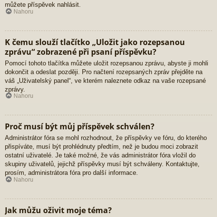
můžete příspěvek nahlásit.
Nahoru
K čemu slouží tlačítko „Uložit jako rozepsanou
zprávu“ zobrazené při psaní příspěvku?
Pomocí tohoto tlačítka můžete uložit rozepsanou zprávu, abyste ji mohli
dokončit a odeslat později. Pro načtení rozepsaných zpráv přejděte na
váš „Uživatelský panel“, ve kterém naleznete odkaz na vaše rozepsané
zprávy.
Nahoru
Proč musí být můj příspěvek schválen?
Administrátor fóra se mohl rozhodnout, že příspěvky ve fóru, do kterého
přispíváte, musí být prohlédnuty předtím, než je budou moci zobrazit
ostatní uživatelé. Je také možné, že vás administrátor fóra vložil do
skupiny uživatelů, jejichž příspěvky musí být schváleny. Kontaktujte,
prosím, administrátora fóra pro další informace.
Nahoru
Jak můžu oživit moje téma?