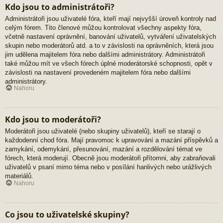
Kdo jsou to administrátoři?
Administrátoři jsou uživatelé fóra, kteří mají nejvyšší úroveň kontroly nad
celým fórem. Tito členové můžou kontrolovat všechny aspekty fóra,
včetně nastavení oprávnění, banování uživatelů, vytváření uživatelských
skupin nebo moderátorů atd. a to v závislosti na oprávněních, která jsou
jim udělena majitelem fóra nebo dalšími administrátory. Administrátoři
také můžou mít ve všech fórech úplné moderátorské schopnosti, opět v
závislosti na nastavení provedeném majitelem fóra nebo dalšími
administrátory.
Nahoru
Kdo jsou to moderátoři?
Moderátoři jsou uživatelé (nebo skupiny uživatelů), kteří se starají o
každodenní chod fóra. Mají pravomoc k upravování a mazání příspěvků a
zamykání, odemykání, přesunování, mazání a rozdělování témat ve
fórech, která moderují. Obecně jsou moderátoři přítomni, aby zabraňovali
uživatelů v psaní mimo téma nebo v posílání hanlivých nebo urážlivých
materiálů.
Nahoru
Co jsou to uživatelské skupiny?