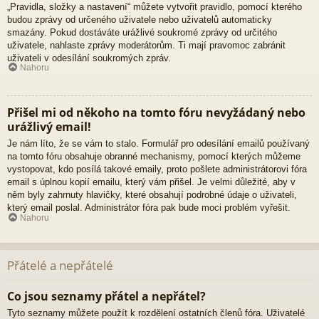
„Pravidla, složky a nastavení“ můžete vytvořit pravidlo, pomocí kterého
budou zprávy od určeného uživatele nebo uživatelů automaticky
smazány. Pokud dostáváte urážlivé soukromé zprávy od určitého
uživatele, nahlaste zprávy moderátorům. Ti mají pravomoc zabránit
uživateli v odesílání soukromých zpráv.
Nahoru
Přišel mi od někoho na tomto fóru nevyžádaný nebo
urážlivý email!
Je nám líto, že se vám to stalo. Formulář pro odesílání emailů používaný
na tomto fóru obsahuje obranné mechanismy, pomocí kterých můžeme
vystopovat, kdo posílá takové emaily, proto pošlete administrátorovi fóra
email s úplnou kopií emailu, který vám přišel. Je velmi důležité, aby v
něm byly zahrnuty hlavičky, které obsahují podrobné údaje o uživateli,
který email poslal. Administrátor fóra pak bude moci problém vyřešit.
Nahoru
Přátelé a nepřátelé
Co jsou seznamy přátel a nepřátel?
Tyto seznamy můžete použít k rozdělení ostatních členů fóra. Uživatelé