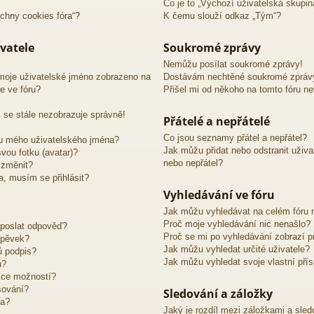
Co je to „Výchozí uživatelská skupin
chny cookies fóra“?
K čemu slouží odkaz „Tým“?
vatele
Soukromé zprávy
Nemůžu posílat soukromé zprávy!
moje uživatelské jméno zobrazeno na
Dostávám nechtěné soukromé zpráv
e ve fóru?
Přišel mi od někoho na tomto fóru n
 se stále nezobrazuje správně!
Přátelé a nepřátelé
Co jsou seznamy přátel a nepřátel?
u mého uživatelského jména?
Jak můžu přidat nebo odstranit uživ
vou fotku (avatar)?
nebo nepřátel?
 změnit?
ra, musím se přihlásit?
Vyhledávání ve fóru
Jak můžu vyhledávat na celém fóru n
Proč moje vyhledávání nic nenašlo?
 poslat odpověď?
Proč se mi po vyhledávání zobrazí p
spěvek?
Jak můžu vyhledat určité uživatele?
ů podpis?
Jak můžu vyhledat svoje vlastní pří
u?
íce možností?
sování?
Sledování a záložky
ra?
Jaký je rozdíl mezi záložkami a sle