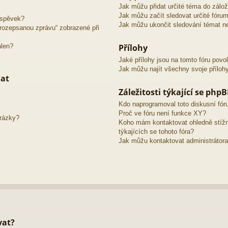
Jak můžu přidat určité téma do zálo
Jak můžu začít sledovat určité fóru
íspěvek?
Jak můžu ukončit sledování témat ne
o rozepsanou zprávu“ zobrazené při
álen?
Přílohy
Jaké přílohy jsou na tomto fóru povo
Jak můžu najít všechny svoje příloh
mat
Záležitosti týkající se php
Kdo naprogramoval toto diskusní fó
Proč ve fóru není funkce XY?
brázky?
Koho mám kontaktovat ohledně stížno
týkajících se tohoto fóra?
Jak můžu kontaktovat administrátora
vat?