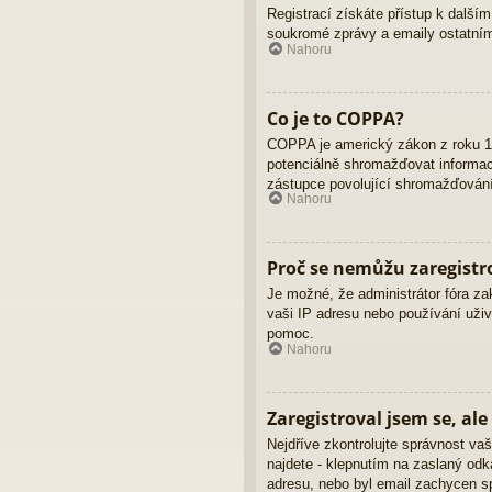
Registrací získáte přístup k dalším
soukromé zprávy a emaily ostatním
Nahoru
Co je to COPPA?
COPPA je americký zákon z roku 19
potenciálně shromažďovat informace
zástupce povolující shromažďování 
Nahoru
Proč se nemůžu zaregistr
Je možné, že administrátor fóra za
vaši IP adresu nebo používání uživ
pomoc.
Nahoru
Zaregistroval jsem se, ale
Nejdříve zkontrolujte správnost vaš
najdete - klepnutím na zaslaný odka
adresu, nebo byl email zachycen sp