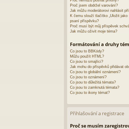
Proč nemůžu posílat přílohy?
Proč jsem obdržel varování?
Jak můžu moderátorovi nahlásit př
K čemu slouží tlačítko „Uložit jak
psaní příspěvku?
Proč musí být můj příspěvek schv
Jak můžu oživit moje téma?
Formátování a druhy té
Co jsou to BBKódy?
Můžu použít HTML?
Co jsou to smajlíci?
Jak mohu do příspěvků přidávat o
Co jsou to globální oznámení?
Co jsou to oznámení?
Co jsou to důležitá témata?
Co jsou to zamknutá témata?
Co jsou to ikony témat?
Přihlašování a registrace
Proč se musím zaregistro