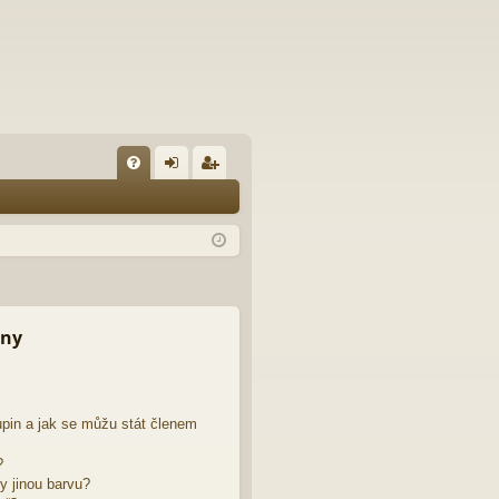
FA
řih
eg
Q
lá
ist
sit
ro
se
va
t
iny
pin a jak se můžu stát členem
?
y jinou barvu?