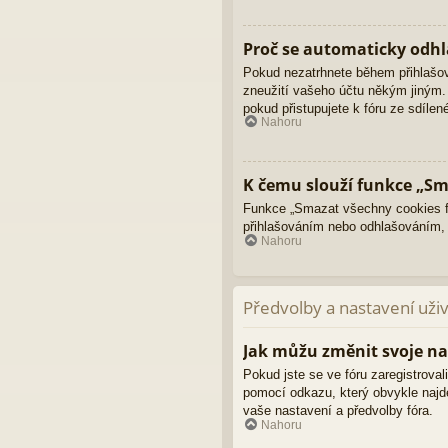
Proč se automaticky odhl
Pokud nezatrhnete během přihlašo
zneužití vašeho účtu někým jiným. 
pokud přistupujete k fóru ze sdíle
Nahoru
K čemu slouží funkce „Sm
Funkce „Smazat všechny cookies fó
přihlašováním nebo odhlašováním,
Nahoru
Předvolby a nastavení uži
Jak můžu změnit svoje na
Pokud jste se ve fóru zaregistroval
pomocí odkazu, který obvykle najd
vaše nastavení a předvolby fóra.
Nahoru