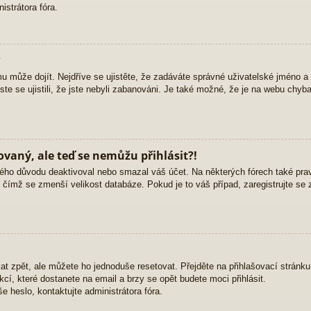
strátora fóra.
?
mu může dojít. Nejdříve se ujistěte, že zadáváte správné uživatelské jméno a
yste se ujistili, že jste nebyli zabanováni. Je také možné, že je na webu chyb
rovaný, ale teď se nemůžu přihlásit?!
ého důvodu deaktivoval nebo smazal váš účet. Na některých fórech také pravid
, čímž se zmenší velikost databáze. Pokud je to váš případ, zaregistrujte se 
at zpět, ale můžete ho jednoduše resetovat. Přejděte na přihlašovací stránk
ukcí, které dostanete na email a brzy se opět budete moci přihlásit.
 heslo, kontaktujte administrátora fóra.