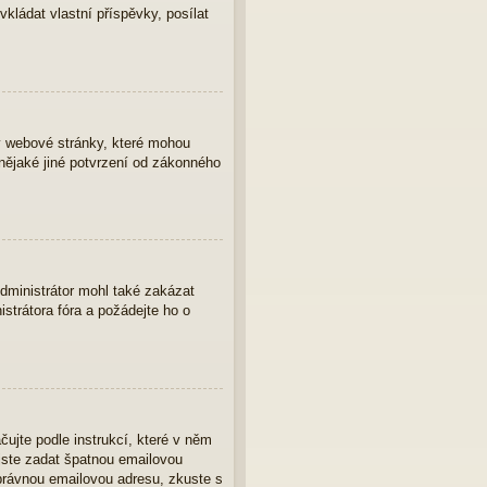
vkládat vlastní příspěvky, posílat
y webové stránky, které mohou
nějaké jiné potvrzení od zákonného
Administrátor mohl také zakázat
strátora fóra a požádejte ho o
čujte podle instrukcí, které v něm
 jste zadat špatnou emailovou
správnou emailovou adresu, zkuste s