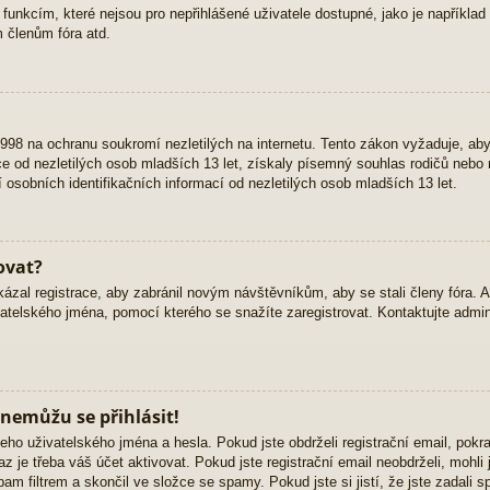
 funkcím, které nejsou pro nepřihlášené uživatele dostupné, jako je například 
 členům fóra atd.
98 na ochranu soukromí nezletilých na internetu. Tento zákon vyžaduje, ab
 od nezletilých osob mladších 13 let, získaly písemný souhlas rodičů nebo 
osobních identifikačních informací od nezletilých osob mladších 13 let.
ovat?
kázal registrace, aby zabránil novým návštěvníkům, aby se stali členy fóra. 
atelského jména, pomocí kterého se snažíte zaregistrovat. Kontaktujte admini
 nemůžu se přihlásit!
eho uživatelského jména a hesla. Pokud jste obdrželi registrační email, pokra
z je třeba váš účet aktivovat. Pokud jste registrační email neobdrželi, mohli
am filtrem a skončil ve složce se spamy. Pokud jste si jistí, že jste zadali 