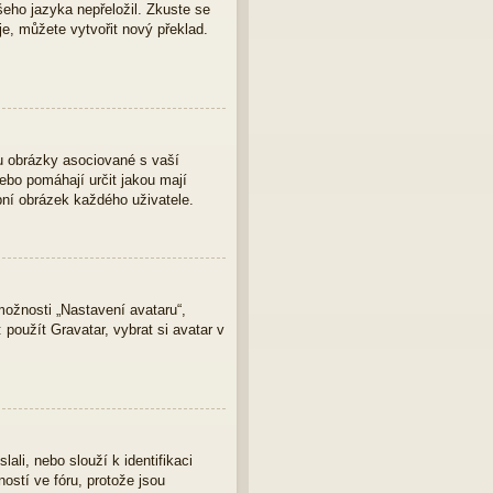
eho jazyka nepřeložil. Zkuste se
je, můžete vytvořit nový překlad.
u obrázky asociované s vaší
nebo pomáhají určit jakou mají
bní obrázek každého uživatele.
ožnosti „Nastavení avataru“,
 použít Gravatar, vybrat si avatar v
ali, nebo slouží k identifikaci
ostí ve fóru, protože jsou