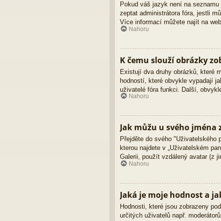
Pokud váš jazyk není na seznamu ja
zeptat administrátora fóra, jestli
Více informací můžete najít na we
Nahoru
K čemu slouží obrázky z
Existují dva druhy obrázků, které
hodností, které obvykle vypadají ja
uživatelé fóra funkci. Další, obvy
Nahoru
Jak můžu u svého jména z
Přejděte do svého "Uživatelského 
kterou najdete v „Uživatelském pane
Galerii, použít vzdálený avatar (z 
Nahoru
Jaká je moje hodnost a ja
Hodnosti, které jsou zobrazeny pod 
určitých uživatelů např. moderátor