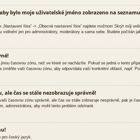
aby bylo moje uživatelské jméno zobrazeno na seznamu 
e „Nastavení fóra“ -> „Obecné nastavení fóra“ najdete možnost
Skrýt můj onli
 viditelní jen pro administrátory, moderátory a sama sebe. Budete počítán jak
vné!
jinou časovou zónu, než ve které se nacházíte. Pokud se jedná o tento přípa
 a změňte vaši časovou zónu, aby odpovídala vaší konkrétní oblasti, např. Pra
 ale čas se stále nezobrazuje správně!
ili vaši časovou zónu správně, ale čas se stále zobrazuje nesprávně, pak je č
m, administrátora, aby mohl tento problém odstranit.
mu!
 pro český jazyk.