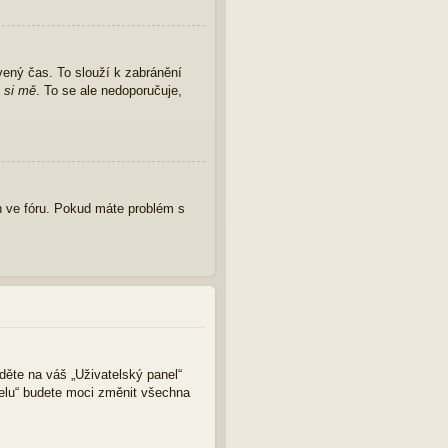
vený čas. To slouží k zabránění
 si mě
. To se ale nedoporučuje,
 ve fóru. Pokud máte problém s
jděte na váš „Uživatelský panel“
nelu“ budete moci změnit všechna