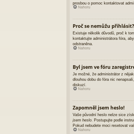
prosbou o pomoc kontaktovat admini
Nahoru
Proč se nemůžu přihlásit
Existuje několik důvodů, proč k to
kontaktujte administrátora fóra, ab
odstraněna.
Nahoru
Byl jsem ve fóru zaregist
Je možné, že administrátor z nějak
dlouhou dobu do fóra nic nenapsali
diskuzí.
Nahoru
Zapomněl jsem heslo!
Vaše původní heslo nelze sice získ
jsem heslo
. Postupujte podle instr
Pokud nebudete moci resetovat vaše
Nahoru