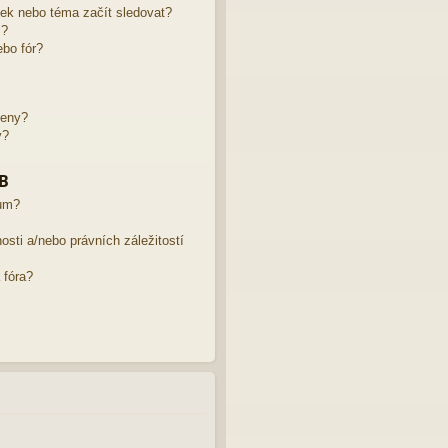
žek nebo téma začít sledovat?
m?
bo fór?
leny?
y?
BB
rum?
sti a/nebo právních záležitostí
 fóra?