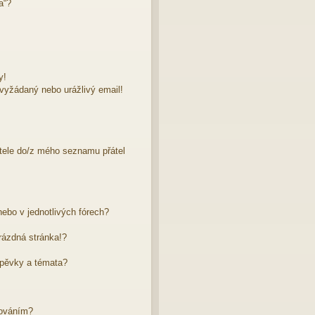
a“?
y!
evyžádaný nebo urážlivý email!
atele do/z mého seznamu přátel
ebo v jednotlivých fórech?
rázdná stránka!?
spěvky a témata?
dováním?