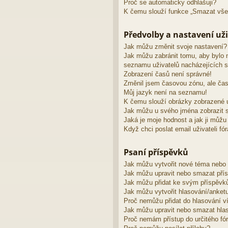
Proč se automaticky odhlašuji?
K čemu slouží funkce „Smazat vše
Předvolby a nastavení uži
Jak můžu změnit svoje nastavení?
Jak můžu zabránit tomu, aby bylo 
seznamu uživatelů nacházejících s
Zobrazení časů není správné!
Změnil jsem časovou zónu, ale čas
Můj jazyk není na seznamu!
K čemu slouží obrázky zobrazené 
Jak můžu u svého jména zobrazit s
Jaká je moje hodnost a jak ji můžu
Když chci poslat email uživateli fó
Psaní příspěvků
Jak můžu vytvořit nové téma nebo
Jak můžu upravit nebo smazat pří
Jak můžu přidat ke svým příspěvk
Jak můžu vytvořit hlasování/anket
Proč nemůžu přidat do hlasování v
Jak můžu upravit nebo smazat hla
Proč nemám přístup do určitého fó