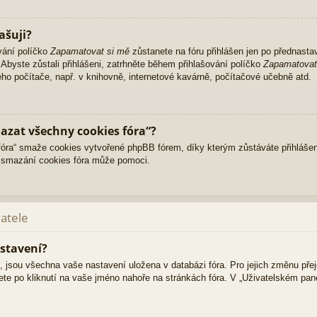
ašuji?
vání políčko
Zapamatovat si mě
zůstanete na fóru přihlášen jen po přednasta
Abyste zůstali přihlášeni, zatrhněte během přihlašování políčko
Zapamatovat
ného počítače, např. v knihovně, internetové kavárně, počítačové učebně atd.
azat všechny cookies fóra“?
ra“ smaže cookies vytvořené phpBB fórem, díky kterým zůstáváte přihlášen
 smazání cookies fóra může pomoci.
vatele
stavení?
i, jsou všechna vaše nastavení uložena v databázi fóra. Pro jejich změnu pře
ete po kliknutí na vaše jméno nahoře na stránkách fóra. V „Uživatelském pa