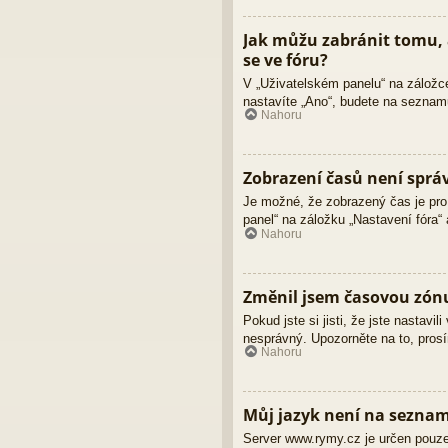
Jak můžu zabránit tomu, 
se ve fóru?
V „Uživatelském panelu“ na záložc
nastavíte „Ano“, budete na seznamu
Nahoru
Zobrazení časů není sprá
Je možné, že zobrazený čas je pro 
panel“ na záložku „Nastavení fóra“
Nahoru
Změnil jsem časovou zónu,
Pokud jste si jisti, že jste nastav
nesprávný. Upozorněte na to, prosí
Nahoru
Můj jazyk není na sezna
Server www.rymy.cz je určen pouze