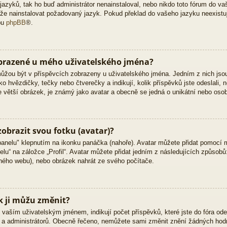
zyků, tak ho buď administrátor nenainstaloval, nebo nikdo toto fórum do vaš
 může nainstalovat požadovaný jazyk. Pokud překlad do vašeho jazyku neexistu
bu
phpBB
®.
obrazené u mého uživatelského jména?
 můžou být v příspěvcích zobrazeny u uživatelského jména. Jedním z nich jso
ko hvězdičky, tečky nebo čtverečky a indikují, kolik příspěvků jste odeslali, 
kle větší obrázek, je známý jako avatar a obecně se jedná o unikátní nebo oso
obrazit svou fotku (avatar)?
panelu" klepnutím na ikonku panáčka (nahoře). Avatar můžete přidat pomocí m
lu“ na záložce „Profil“. Avatar můžete přidat jedním z následujících způsobů:
jiného webu), nebo obrázek nahrát ze svého počítače.
k ji můžu změnit?
vaším uživatelským jménem, indikují počet příspěvků, které jste do fóra odesl
ů a administrátorů. Obecně řečeno, nemůžete sami změnit znění žádných hodn