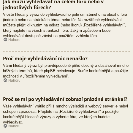
Jak můžu vyhledávat na celém fóru nebo v
jednotlivých fórech?
Vložte hledaný výraz do vyhledávacího pole umístěného na obsahu fóra
(indexu) nebo na stránkách témat nebo fór. Na rozšířené vyhledávání
můžete přejít kliknutím na odkaz (nebo ikonu) „Rozšířené vyhledávání“,
který najdete na všech stránkách fóra. Jakým způsobem bude
vyhledávání dostupné závisí na použitém vzhledu fóra.
Nahoru
Proč moje vyhledávání nic nenašlo?
Vámi hledaný výraz byl pravděpodobně příliš obecný a obsahoval mnoho
běžných termínů, které phpBB neindexuje. Buďte konkrétnější a použijte
možnosti v „Rozšířeném vyhledávání“.
Nahoru
Proč se mi po vyhledávání zobrazí prázdná stránka!?
Vaše vyhledávání vrátilo příliš mnoho výsledků a webový server je nebyl
schopen zpracovat. Přejděte na „Rozšířené vyhledávání“ a použijte
konkrétnější hledané výrazy a vyberte fóra, ve kterých budete
vyhledávat.
Nahoru