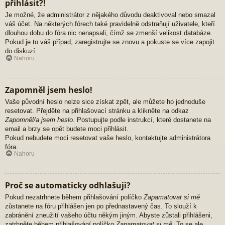
přihlásit?!
Je možné, že administrátor z nějakého důvodu deaktivoval nebo smazal
váš účet. Na některých fórech také pravidelně odstraňují uživatele, kteří
dlouhou dobu do fóra nic nenapsali, čímž se zmenší velikost databáze.
Pokud je to váš případ, zaregistrujte se znovu a pokuste se více zapojit
do diskuzí.
Nahoru
Zapomněl jsem heslo!
Vaše původní heslo nelze sice získat zpět, ale můžete ho jednoduše
resetovat. Přejděte na přihlašovací stránku a klikněte na odkaz
Zapomněl/a jsem heslo
. Postupujte podle instrukcí, které dostanete na
email a brzy se opět budete moci přihlásit.
Pokud nebudete moci resetovat vaše heslo, kontaktujte administrátora
fóra.
Nahoru
Proč se automaticky odhlašuji?
Pokud nezatrhnete během přihlašování políčko
Zapamatovat si mě
zůstanete na fóru přihlášen jen po přednastavený čas. To slouží k
zabránění zneužití vašeho účtu někým jiným. Abyste zůstali přihlášeni,
zatrhněte během přihlašování políčko
Zapamatovat si mě
. To se ale