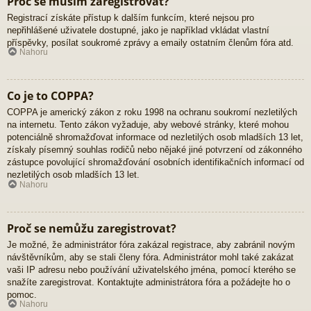
Proč se musím zaregistrovat?
Registrací získáte přístup k dalším funkcím, které nejsou pro
nepřihlášené uživatele dostupné, jako je například vkládat vlastní
příspěvky, posílat soukromé zprávy a emaily ostatním členům fóra atd.
Nahoru
Co je to COPPA?
COPPA je americký zákon z roku 1998 na ochranu soukromí nezletilých
na internetu. Tento zákon vyžaduje, aby webové stránky, které mohou
potenciálně shromažďovat informace od nezletilých osob mladších 13 let,
získaly písemný souhlas rodičů nebo nějaké jiné potvrzení od zákonného
zástupce povolující shromažďování osobních identifikačních informací od
nezletilých osob mladších 13 let.
Nahoru
Proč se nemůžu zaregistrovat?
Je možné, že administrátor fóra zakázal registrace, aby zabránil novým
návštěvníkům, aby se stali členy fóra. Administrátor mohl také zakázat
vaši IP adresu nebo používání uživatelského jména, pomocí kterého se
snažíte zaregistrovat. Kontaktujte administrátora fóra a požádejte ho o
pomoc.
Nahoru