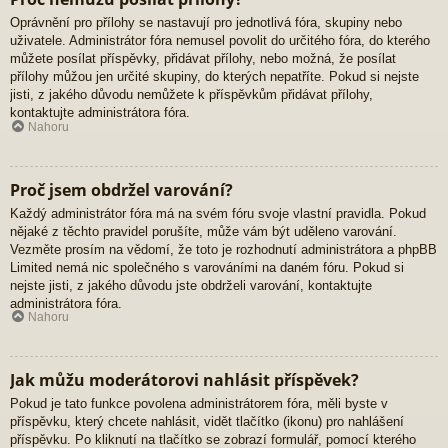
Oprávnění pro přílohy se nastavují pro jednotlivá fóra, skupiny nebo
uživatele. Administrátor fóra nemusel povolit do určitého fóra, do kterého
můžete posílat příspěvky, přidávat přílohy, nebo možná, že posílat
přílohy můžou jen určité skupiny, do kterých nepatříte. Pokud si nejste
jisti, z jakého důvodu nemůžete k příspěvkům přidávat přílohy,
kontaktujte administrátora fóra.
Nahoru
Proč jsem obdržel varování?
Každý administrátor fóra má na svém fóru svoje vlastní pravidla. Pokud
nějaké z těchto pravidel porušíte, může vám být uděleno varování.
Vezměte prosím na vědomí, že toto je rozhodnutí administrátora a phpBB
Limited nemá nic společného s varováními na daném fóru. Pokud si
nejste jisti, z jakého důvodu jste obdrželi varování, kontaktujte
administrátora fóra.
Nahoru
Jak můžu moderátorovi nahlásit příspěvek?
Pokud je tato funkce povolena administrátorem fóra, měli byste v
příspěvku, který chcete nahlásit, vidět tlačítko (ikonu) pro nahlášení
příspěvku. Po kliknutí na tlačítko se zobrazí formulář, pomocí kterého