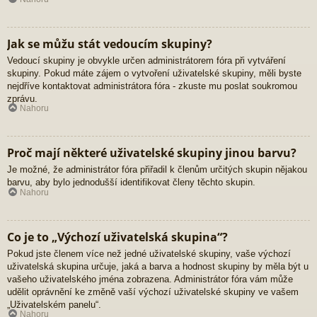
Jak se můžu stát vedoucím skupiny?
Vedoucí skupiny je obvykle určen administrátorem fóra při vytváření
skupiny. Pokud máte zájem o vytvoření uživatelské skupiny, měli byste
nejdříve kontaktovat administrátora fóra - zkuste mu poslat soukromou
zprávu.
Nahoru
Proč mají některé uživatelské skupiny jinou barvu?
Je možné, že administrátor fóra přiřadil k členům určitých skupin nějakou
barvu, aby bylo jednodušší identifikovat členy těchto skupin.
Nahoru
Co je to „Výchozí uživatelská skupina“?
Pokud jste členem více než jedné uživatelské skupiny, vaše výchozí
uživatelská skupina určuje, jaká a barva a hodnost skupiny by měla být u
vašeho uživatelského jména zobrazena. Administrátor fóra vám může
udělit oprávnění ke změně vaší výchozí uživatelské skupiny ve vašem
„Uživatelském panelu“.
Nahoru