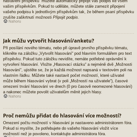
nastavení příspěvků“ můžete automaticky připojit váš podpis ke všem
vašim příspěvkům. Pokud to uděláte, můžete stále zamezit připojení
vašeho podpisu k jednotlivým příspěvkům tak, že během psaní příspěvku
zrušíte zaškrtnutí možnosti
Připojit podpis
.
Nahoru
Jak můžu vytvořit hlasování/anketu?
Při posílání nového tématu, nebo při úpravě prvního příspěvku tématu,
klikněte na záložku „Vytvořit hlasování“ pod hlavním formulářem pro text
příspěvku. Pokud tuto záložku nevidíte, nemáte potřebné oprávnění k
vytvoření hlasování. Vložte „Hlasovací otázku“ a nejméně dvě „Možnosti
hlasování“, ujistěte se, že je každá možnost napsaná v textovém poli na
vlastním řádku. Můžete také nastavit počet možností, které uživatel
může během hlasování vybrat (v poli „Možností na uživatele“), časové
omezení trvání hlasování ve dnech (0 pro časově neomezené hlasování)
a nakonec můžete povolit uživatelům měnit jejich hlasy.
Nahoru
Proč nemůžu přidat do hlasování více možností?
Omezení počtu možností v hlasování je nastaveno administrátorem fóra.
Pokud si myslíte, že potřebujete do vašeho hlasování vložit více
možností než je povoleno, kontaktujte administrátora fóra.