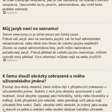
se stále zobrazuje nesprávně, pak je čas nastavený na hodinách serveru
nesprávný. Upozorněte na to, prosím, administrátora, aby mohl tento
problém odstranit.
Nahoru
Můj jazyk není na seznamu!
Server www.rymy.cz je určen pouze pro český jazyk.
Pokud váš jazyk není na seznamu jazyků, tak ho buď administrátor
nenainstaloval, nebo nikdo toto fórum do vašeho jazyka nepřeložil.
Zkuste se zeptat administrátora fóra, jestli může nainstalovat
požadovaný jazyk. Pokud překlad do vašeho jazyku neexistuje, můžete
vytvořit nový překlad. Více informací můžete najít na webu
phpBB
®.
Nahoru
K čemu slouží obrázky zobrazené u mého
uživatelského jména?
Existují dva druhy obrázků, které můžou být v příspěvcích zobrazeny u
uživatelského jména. Jedním z nich jsou obrázky asociované s vaší
hodností, které obvykle vypadají jako hvězdičky, tečky nebo čtverečky a
indikují, kolik příspěvků jste odeslali, nebo pomáhají určit jakou mají
uživatelé fóra funkci. Další, obvykle větší obrázek, je známý jako avatar
a obecně se jedná o unikátní nebo osobní obrázek každého uživatele.