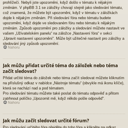
prohlížeči. Nebyli jste upozorněni, když došlo v tématu k nějakým
změnám. V phpBB 3.1 se záložky chovají stejně jako sledování tématu,
což znamená, že můžete být upozorněni, když v tématu v záložkách
dojde k nějakým změnám. Při sledování fóra nebo tématu budete
upozorněni, když dojde ve sledovaném fóru nebo tématu k nějakým
změnám. Způsob upozornění pro záložky a sledování můžete nastavit ve
vašem „Uživatelském panelu“ na záložce „Nastavení fóra“ v sekci
„Upravit nastavení upozornění“. Může být užitečné nastavit pro záložky a
sledování jiný způsob upozornění.
Nahoru
Jak můžu přidat určité téma do záložek nebo téma
začít sledovat?
Přidat určité téma do záložek nebo téma začít sledovat můžete kliknutím
na příslušný odkaz v nabídce „Nástroje tématu“ (obvykle má ikonu klíče),
která se nachází nad a pod tématem.
Pro sledování tématu můžete také poslat do tématu odpověď a přitom
zatrhnout políčko „Upozornit mě, když někdo pošle odpověď“.
Nahoru
Jak můžu začít sledovat určité fórum?
Pro sledování určitého fóra přejděte do toho fóra a klikněte na odkaz