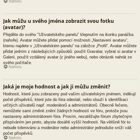
Nahoru
Jak můžu u svého jména zobrazit svou fotku
(avatar)?
Přejděte do svého "Uživatelského panelu" klepnutím na ikonku panáčka
(nahoře). Avatar můžete přidat pomocí možnosti „Nastavení avataru“,
kterou najdete v „Uživatelském panelu“ na záložce „Profil“. Avatar můžete
přidat jedním z následujících způsobů: použít Gravatar, vybrat si avatar v
Galerii, použít vzdálený avatar (z jiného webu), nebo obrázek nahrát ze
svého počítače.
Nahoru
Jaká je moje hodnost a jak ji můžu změnit?
Hodnosti, které jsou zobrazeny pod vaším uživatelským jménem, indikují
počet příspěvků, které jste do fóra odeslali, nebo slouží k identifikaci
určitých uživatelů např. moderátorů a administrátorů. Obecně řečeno,
nemůžete sami změnit znění žádných hodností ve fóru, protože jsou
nastaveny administrátorem fóra. Prosím, nezatěžujte fórum zbytečným
přispíváním jen proto, abyste dosáhli vyšší hodnosti. Na většině fór to
nebude tolerováno a moderátor nebo administrátor jednoduše sníží váš
počet příspěvků.
Nahoru