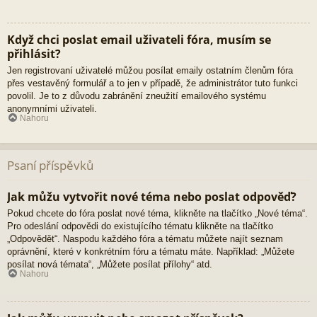
Když chci poslat email uživateli fóra, musím se
přihlásit?
Jen registrovaní uživatelé můžou posílat emaily ostatním členům fóra
přes vestavěný formulář a to jen v případě, že administrátor tuto funkci
povolil. Je to z důvodu zabránění zneužití emailového systému
anonymními uživateli.
Nahoru
Psaní příspěvků
Jak můžu vytvořit nové téma nebo poslat odpověď?
Pokud chcete do fóra poslat nové téma, klikněte na tlačítko „Nové téma“.
Pro odeslání odpovědi do existujícího tématu klikněte na tlačítko
„Odpovědět“. Naspodu každého fóra a tématu můžete najít seznam
oprávnění, které v konkrétním fóru a tématu máte. Například: „Můžete
posílat nová témata“, „Můžete posílat přílohy“ atd.
Nahoru