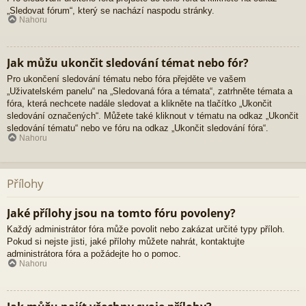
„Sledovat fórum“, který se nachází naspodu stránky.
Nahoru
Jak můžu ukončit sledování témat nebo fór?
Pro ukončení sledování tématu nebo fóra přejděte ve vašem
„Uživatelském panelu“ na „Sledovaná fóra a témata“, zatrhněte témata a
fóra, která nechcete nadále sledovat a klikněte na tlačítko „Ukončit
sledování označených“. Můžete také kliknout v tématu na odkaz „Ukončit
sledování tématu“ nebo ve fóru na odkaz „Ukončit sledování fóra“.
Nahoru
Přílohy
Jaké přílohy jsou na tomto fóru povoleny?
Každý administrátor fóra může povolit nebo zakázat určité typy příloh.
Pokud si nejste jisti, jaké přílohy můžete nahrát, kontaktujte
administrátora fóra a požádejte ho o pomoc.
Nahoru