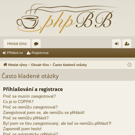
Hledat rýmy
ór
řih
eg
Přihlásit se
Registrovat
a
lá
ist
Hledat rýmy
Obsah fóra
Často kladené otázky
sit
ro
Často kladené otázky
se
va
Přihlašování a registrace
t
Proč se musím zaregistrovat?
Co je to COPPA?
Proč se nemůžu zaregistrovat?
Zaregistroval jsem se, ale nemůžu se přihlásit!
Proč se nemůžu přihlásit?
Byl jsem ve fóru zaregistrovaný, ale teď se nemůžu přihlásit?!
Zapomněl jsem heslo!
Proč se automaticky odhlašuji?