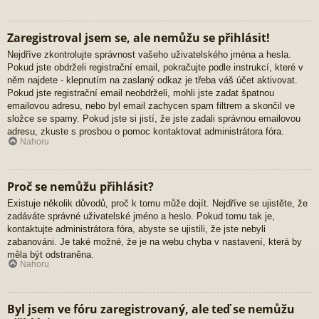
Zaregistroval jsem se, ale nemůžu se přihlásit!
Nejdříve zkontrolujte správnost vašeho uživatelského jména a hesla.
Pokud jste obdrželi registrační email, pokračujte podle instrukcí, které v
něm najdete - klepnutím na zaslaný odkaz je třeba váš účet aktivovat.
Pokud jste registrační email neobdrželi, mohli jste zadat špatnou
emailovou adresu, nebo byl email zachycen spam filtrem a skončil ve
složce se spamy. Pokud jste si jistí, že jste zadali správnou emailovou
adresu, zkuste s prosbou o pomoc kontaktovat administrátora fóra.
Nahoru
Proč se nemůžu přihlásit?
Existuje několik důvodů, proč k tomu může dojít. Nejdříve se ujistěte, že
zadáváte správné uživatelské jméno a heslo. Pokud tomu tak je,
kontaktujte administrátora fóra, abyste se ujistili, že jste nebyli
zabanováni. Je také možné, že je na webu chyba v nastavení, která by
měla být odstraněna.
Nahoru
Byl jsem ve fóru zaregistrovaný, ale teď se nemůžu