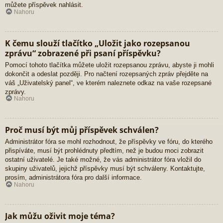
můžete příspěvek nahlásit.
Nahoru
K čemu slouží tlačítko „Uložit jako rozepsanou
zprávu“ zobrazené při psaní příspěvku?
Pomocí tohoto tlačítka můžete uložit rozepsanou zprávu, abyste ji mohli
dokončit a odeslat později. Pro načtení rozepsaných zpráv přejděte na
váš „Uživatelský panel“, ve kterém naleznete odkaz na vaše rozepsané
zprávy.
Nahoru
Proč musí být můj příspěvek schválen?
Administrátor fóra se mohl rozhodnout, že příspěvky ve fóru, do kterého
přispíváte, musí být prohlédnuty předtím, než je budou moci zobrazit
ostatní uživatelé. Je také možné, že vás administrátor fóra vložil do
skupiny uživatelů, jejichž příspěvky musí být schváleny. Kontaktujte,
prosím, administrátora fóra pro další informace.
Nahoru
Jak můžu oživit moje téma?