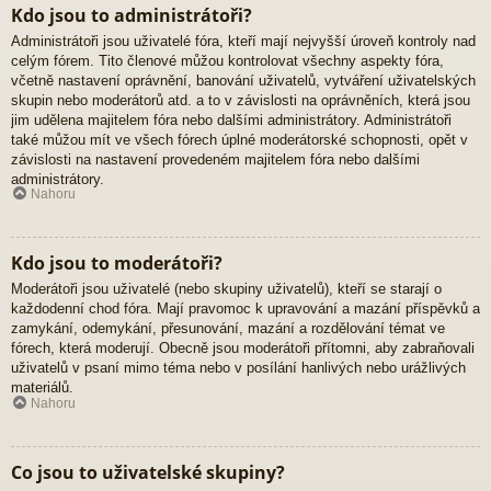
Kdo jsou to administrátoři?
Administrátoři jsou uživatelé fóra, kteří mají nejvyšší úroveň kontroly nad
celým fórem. Tito členové můžou kontrolovat všechny aspekty fóra,
včetně nastavení oprávnění, banování uživatelů, vytváření uživatelských
skupin nebo moderátorů atd. a to v závislosti na oprávněních, která jsou
jim udělena majitelem fóra nebo dalšími administrátory. Administrátoři
také můžou mít ve všech fórech úplné moderátorské schopnosti, opět v
závislosti na nastavení provedeném majitelem fóra nebo dalšími
administrátory.
Nahoru
Kdo jsou to moderátoři?
Moderátoři jsou uživatelé (nebo skupiny uživatelů), kteří se starají o
každodenní chod fóra. Mají pravomoc k upravování a mazání příspěvků a
zamykání, odemykání, přesunování, mazání a rozdělování témat ve
fórech, která moderují. Obecně jsou moderátoři přítomni, aby zabraňovali
uživatelů v psaní mimo téma nebo v posílání hanlivých nebo urážlivých
materiálů.
Nahoru
Co jsou to uživatelské skupiny?