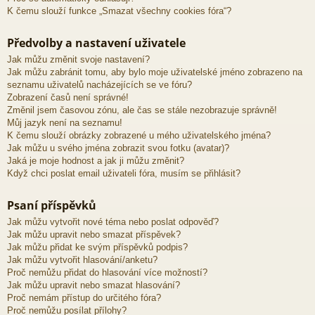
K čemu slouží funkce „Smazat všechny cookies fóra“?
Předvolby a nastavení uživatele
Jak můžu změnit svoje nastavení?
Jak můžu zabránit tomu, aby bylo moje uživatelské jméno zobrazeno na
seznamu uživatelů nacházejících se ve fóru?
Zobrazení časů není správné!
Změnil jsem časovou zónu, ale čas se stále nezobrazuje správně!
Můj jazyk není na seznamu!
K čemu slouží obrázky zobrazené u mého uživatelského jména?
Jak můžu u svého jména zobrazit svou fotku (avatar)?
Jaká je moje hodnost a jak ji můžu změnit?
Když chci poslat email uživateli fóra, musím se přihlásit?
Psaní příspěvků
Jak můžu vytvořit nové téma nebo poslat odpověď?
Jak můžu upravit nebo smazat příspěvek?
Jak můžu přidat ke svým příspěvků podpis?
Jak můžu vytvořit hlasování/anketu?
Proč nemůžu přidat do hlasování více možností?
Jak můžu upravit nebo smazat hlasování?
Proč nemám přístup do určitého fóra?
Proč nemůžu posílat přílohy?