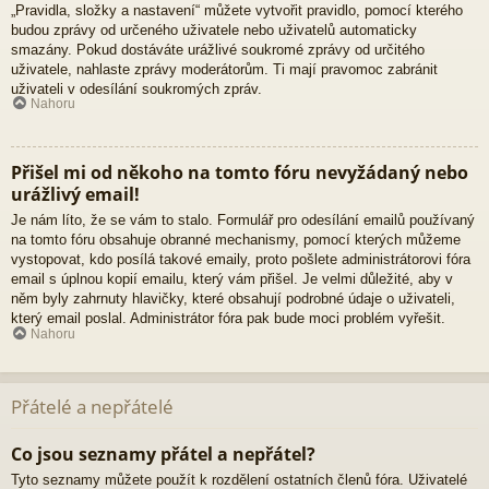
„Pravidla, složky a nastavení“ můžete vytvořit pravidlo, pomocí kterého
budou zprávy od určeného uživatele nebo uživatelů automaticky
smazány. Pokud dostáváte urážlivé soukromé zprávy od určitého
uživatele, nahlaste zprávy moderátorům. Ti mají pravomoc zabránit
uživateli v odesílání soukromých zpráv.
Nahoru
Přišel mi od někoho na tomto fóru nevyžádaný nebo
urážlivý email!
Je nám líto, že se vám to stalo. Formulář pro odesílání emailů používaný
na tomto fóru obsahuje obranné mechanismy, pomocí kterých můžeme
vystopovat, kdo posílá takové emaily, proto pošlete administrátorovi fóra
email s úplnou kopií emailu, který vám přišel. Je velmi důležité, aby v
něm byly zahrnuty hlavičky, které obsahují podrobné údaje o uživateli,
který email poslal. Administrátor fóra pak bude moci problém vyřešit.
Nahoru
Přátelé a nepřátelé
Co jsou seznamy přátel a nepřátel?
Tyto seznamy můžete použít k rozdělení ostatních členů fóra. Uživatelé