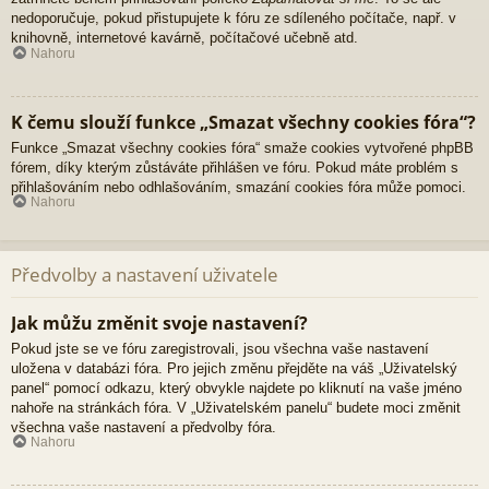
nedoporučuje, pokud přistupujete k fóru ze sdíleného počítače, např. v
knihovně, internetové kavárně, počítačové učebně atd.
Nahoru
K čemu slouží funkce „Smazat všechny cookies fóra“?
Funkce „Smazat všechny cookies fóra“ smaže cookies vytvořené phpBB
fórem, díky kterým zůstáváte přihlášen ve fóru. Pokud máte problém s
přihlašováním nebo odhlašováním, smazání cookies fóra může pomoci.
Nahoru
Předvolby a nastavení uživatele
Jak můžu změnit svoje nastavení?
Pokud jste se ve fóru zaregistrovali, jsou všechna vaše nastavení
uložena v databázi fóra. Pro jejich změnu přejděte na váš „Uživatelský
panel“ pomocí odkazu, který obvykle najdete po kliknutí na vaše jméno
nahoře na stránkách fóra. V „Uživatelském panelu“ budete moci změnit
všechna vaše nastavení a předvolby fóra.
Nahoru