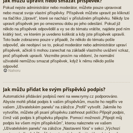
Jak můžu upravit nebo smazat příspěvek?
Pokud nejste administrátor nebo moderátor, můžete pouze upravovat
nebo mazat svoje vlastní příspěvky. Příspěvek můžete upravit po kliknutí
na tlačítko „Upravit“, které se nachází v příslušném příspěvku. Někdy lze
upravit příspěvek jen po omezenou dobu po jeho odeslání. Pokud již
někdo na příspěvek odpověděl a vy se do tématu vrátíte, najdete pod ním
krátký text, ve kterém je uvedeno kolikrát a kdy jste příspěvek upravili.
Toto bude zobrazeno pouze v případě, že někdo do tématu pošle
odpověď, ale neobjeví se to, pokud moderátor nebo administrátor upraví
příspěvek, ačkoli ti mohou zanechat na základě vlastního uvážení vzkaz,
proč příspěvek upravili. Vezměte prosím na vědomí, že normální
uživatelé nemůžou smazat příspěvek, když k němu někdo pošle
odpověď.
Nahoru
Jak můžu přidat ke svým příspěvků podpis?
Automatické přidávání podpisů není na www.rymy.cz podporováno.
Abyste mohli přidat podpis k vašim příspěvkům, musíte ho nejdřív ve
vašem „Uživatelském panelu“ na záložce „Profil“ vytvořit. Jakmile ho
vytvoříte, můžete při psaní příspěvku zatrhnout políčko
Připojit podpis
,
čímž váš podpis k příspěvku připojíte. Pomocí možnosti „Připojit můj
podpis ke všem mým příspěvkům“, kterou naleznete ve vašem
„Uživatelském panelu“ na záložce „Nastavení fóra“ v sekci „Výchozí