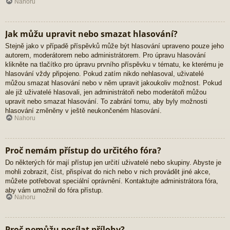
Nahoru
Jak můžu upravit nebo smazat hlasování?
Stejně jako v případě příspěvků může být hlasování upraveno pouze jeho
autorem, moderátorem nebo administrátorem. Pro úpravu hlasování
klikněte na tlačítko pro úpravu prvního příspěvku v tématu, ke kterému je
hlasování vždy připojeno. Pokud zatím nikdo nehlasoval, uživatelé
můžou smazat hlasování nebo v něm upravit jakoukoliv možnost. Pokud
ale již uživatelé hlasovali, jen administrátoři nebo moderátoři můžou
upravit nebo smazat hlasování. To zabrání tomu, aby byly možnosti
hlasování změněny v ještě neukončeném hlasování.
Nahoru
Proč nemám přístup do určitého fóra?
Do některých fór mají přístup jen určití uživatelé nebo skupiny. Abyste je
mohli zobrazit, číst, přispívat do nich nebo v nich provádět jiné akce,
můžete potřebovat speciální oprávnění. Kontaktujte administrátora fóra,
aby vám umožnil do fóra přístup.
Nahoru
Proč nemůžu posílat přílohy?