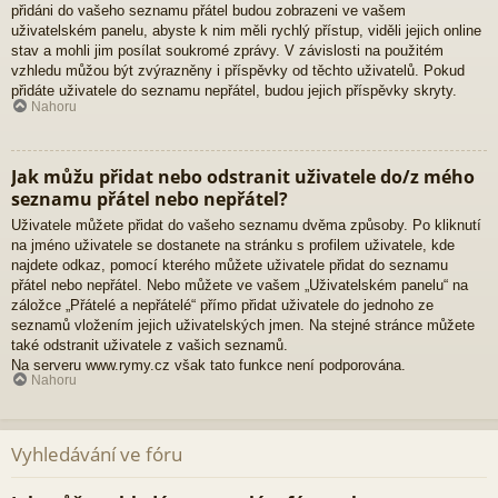
přidáni do vašeho seznamu přátel budou zobrazeni ve vašem
uživatelském panelu, abyste k nim měli rychlý přístup, viděli jejich online
stav a mohli jim posílat soukromé zprávy. V závislosti na použitém
vzhledu můžou být zvýrazněny i příspěvky od těchto uživatelů. Pokud
přidáte uživatele do seznamu nepřátel, budou jejich příspěvky skryty.
Nahoru
Jak můžu přidat nebo odstranit uživatele do/z mého
seznamu přátel nebo nepřátel?
Uživatele můžete přidat do vašeho seznamu dvěma způsoby. Po kliknutí
na jméno uživatele se dostanete na stránku s profilem uživatele, kde
najdete odkaz, pomocí kterého můžete uživatele přidat do seznamu
přátel nebo nepřátel. Nebo můžete ve vašem „Uživatelském panelu“ na
záložce „Přátelé a nepřátelé“ přímo přidat uživatele do jednoho ze
seznamů vložením jejich uživatelských jmen. Na stejné stránce můžete
také odstranit uživatele z vašich seznamů.
Na serveru www.rymy.cz však tato funkce není podporována.
Nahoru
Vyhledávání ve fóru