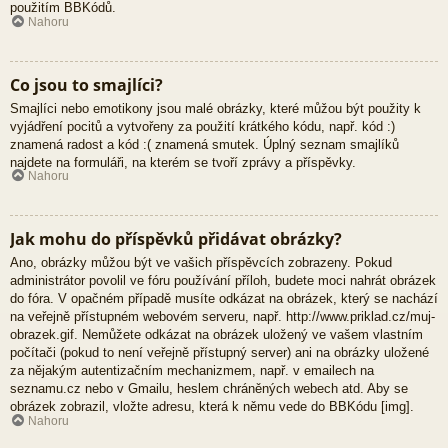
použitím BBKódů.
Nahoru
Co jsou to smajlíci?
Smajlíci nebo emotikony jsou malé obrázky, které můžou být použity k
vyjádření pocitů a vytvořeny za použití krátkého kódu, např. kód :)
znamená radost a kód :( znamená smutek. Úplný seznam smajlíků
najdete na formuláři, na kterém se tvoří zprávy a příspěvky.
Nahoru
Jak mohu do příspěvků přidávat obrázky?
Ano, obrázky můžou být ve vašich příspěvcích zobrazeny. Pokud
administrátor povolil ve fóru používání příloh, budete moci nahrát obrázek
do fóra. V opačném případě musíte odkázat na obrázek, který se nachází
na veřejně přístupném webovém serveru, např. http://www.priklad.cz/muj-
obrazek.gif. Nemůžete odkázat na obrázek uložený ve vašem vlastním
počítači (pokud to není veřejně přístupný server) ani na obrázky uložené
za nějakým autentizačním mechanizmem, např. v emailech na
seznamu.cz nebo v Gmailu, heslem chráněných webech atd. Aby se
obrázek zobrazil, vložte adresu, která k němu vede do BBKódu [img].
Nahoru