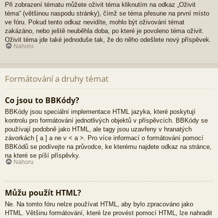
Při zobrazení tématu můžete oživit téma kliknutím na odkaz „Oživit
téma“ (většinou naspodu stránky), čímž se téma přesune na první místo
ve fóru. Pokud tento odkaz nevidíte, mohlo být oživování témat
zakázáno, nebo ještě neuběhla doba, po které je povoleno téma oživit.
Oživit téma jde také jednoduše tak, že do něho odešlete nový příspěvek.
Nahoru
Formátování a druhy témat
Co jsou to BBKódy?
BBKódy jsou speciální implementace HTML jazyka, které poskytují
kontrolu pro formátování jednotlivých objektů v příspěvcích. BBKódy se
používají podobně jako HTML, ale tagy jsou uzavřeny v hranatých
závorkách [ a ] a ne v < a >. Pro více informací o formátování pomocí
BBKódů se podívejte na průvodce, ke kterému najdete odkaz na stránce,
na které se píší příspěvky.
Nahoru
Můžu použít HTML?
Ne. Na tomto fóru nelze používat HTML, aby bylo zpracováno jako
HTML. Většinu formátování, které lze provést pomocí HTML, lze nahradit