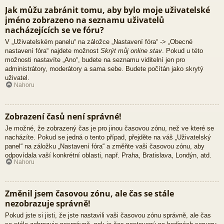
Jak můžu zabránit tomu, aby bylo moje uživatelské
jméno zobrazeno na seznamu uživatelů
nacházejících se ve fóru?
V „Uživatelském panelu“ na záložce „Nastavení fóra“ -> „Obecné
nastavení fóra“ najdete možnost
Skrýt můj online stav
. Pokud u této
možnosti nastavíte „Ano“, budete na seznamu viditelní jen pro
administrátory, moderátory a sama sebe. Budete počítán jako skrytý
uživatel.
Nahoru
Zobrazení časů není správné!
Je možné, že zobrazený čas je pro jinou časovou zónu, než ve které se
nacházíte. Pokud se jedná o tento případ, přejděte na váš „Uživatelský
panel“ na záložku „Nastavení fóra“ a změňte vaši časovou zónu, aby
odpovídala vaší konkrétní oblasti, např. Praha, Bratislava, Londýn, atd.
Nahoru
Změnil jsem časovou zónu, ale čas se stále
nezobrazuje správně!
Pokud jste si jisti, že jste nastavili vaši časovou zónu správně, ale čas