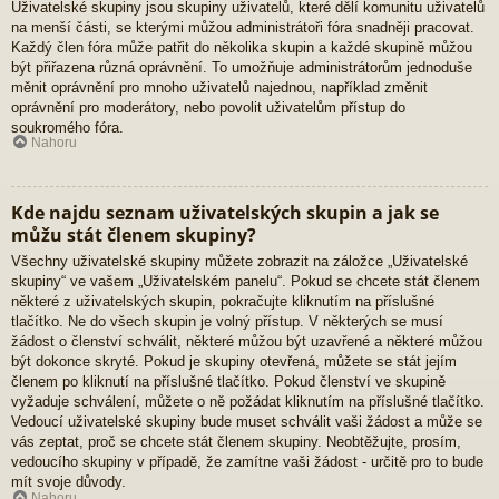
Uživatelské skupiny jsou skupiny uživatelů, které dělí komunitu uživatelů
na menší části, se kterými můžou administrátoři fóra snadněji pracovat.
Každý člen fóra může patřit do několika skupin a každé skupině můžou
být přiřazena různá oprávnění. To umožňuje administrátorům jednoduše
měnit oprávnění pro mnoho uživatelů najednou, například změnit
oprávnění pro moderátory, nebo povolit uživatelům přístup do
soukromého fóra.
Nahoru
Kde najdu seznam uživatelských skupin a jak se
můžu stát členem skupiny?
Všechny uživatelské skupiny můžete zobrazit na záložce „Uživatelské
skupiny“ ve vašem „Uživatelském panelu“. Pokud se chcete stát členem
některé z uživatelských skupin, pokračujte kliknutím na příslušné
tlačítko. Ne do všech skupin je volný přístup. V některých se musí
žádost o členství schválit, některé můžou být uzavřené a některé můžou
být dokonce skryté. Pokud je skupiny otevřená, můžete se stát jejím
členem po kliknutí na příslušné tlačítko. Pokud členství ve skupině
vyžaduje schválení, můžete o ně požádat kliknutím na příslušné tlačítko.
Vedoucí uživatelské skupiny bude muset schválit vaši žádost a může se
vás zeptat, proč se chcete stát členem skupiny. Neobtěžujte, prosím,
vedoucího skupiny v případě, že zamítne vaši žádost - určitě pro to bude
mít svoje důvody.
Nahoru