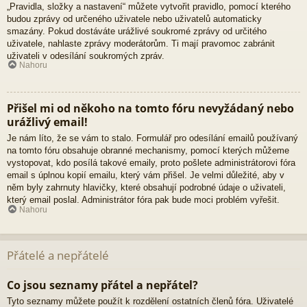
„Pravidla, složky a nastavení“ můžete vytvořit pravidlo, pomocí kterého
budou zprávy od určeného uživatele nebo uživatelů automaticky
smazány. Pokud dostáváte urážlivé soukromé zprávy od určitého
uživatele, nahlaste zprávy moderátorům. Ti mají pravomoc zabránit
uživateli v odesílání soukromých zpráv.
Nahoru
Přišel mi od někoho na tomto fóru nevyžádaný nebo
urážlivý email!
Je nám líto, že se vám to stalo. Formulář pro odesílání emailů používaný
na tomto fóru obsahuje obranné mechanismy, pomocí kterých můžeme
vystopovat, kdo posílá takové emaily, proto pošlete administrátorovi fóra
email s úplnou kopií emailu, který vám přišel. Je velmi důležité, aby v
něm byly zahrnuty hlavičky, které obsahují podrobné údaje o uživateli,
který email poslal. Administrátor fóra pak bude moci problém vyřešit.
Nahoru
Přátelé a nepřátelé
Co jsou seznamy přátel a nepřátel?
Tyto seznamy můžete použít k rozdělení ostatních členů fóra. Uživatelé