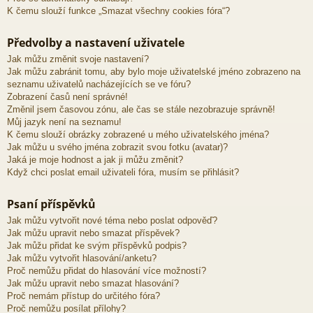
K čemu slouží funkce „Smazat všechny cookies fóra“?
Předvolby a nastavení uživatele
Jak můžu změnit svoje nastavení?
Jak můžu zabránit tomu, aby bylo moje uživatelské jméno zobrazeno na
seznamu uživatelů nacházejících se ve fóru?
Zobrazení časů není správné!
Změnil jsem časovou zónu, ale čas se stále nezobrazuje správně!
Můj jazyk není na seznamu!
K čemu slouží obrázky zobrazené u mého uživatelského jména?
Jak můžu u svého jména zobrazit svou fotku (avatar)?
Jaká je moje hodnost a jak ji můžu změnit?
Když chci poslat email uživateli fóra, musím se přihlásit?
Psaní příspěvků
Jak můžu vytvořit nové téma nebo poslat odpověď?
Jak můžu upravit nebo smazat příspěvek?
Jak můžu přidat ke svým příspěvků podpis?
Jak můžu vytvořit hlasování/anketu?
Proč nemůžu přidat do hlasování více možností?
Jak můžu upravit nebo smazat hlasování?
Proč nemám přístup do určitého fóra?
Proč nemůžu posílat přílohy?