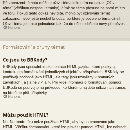
Při zobrazení tématu můžete oživit téma kliknutím na odkaz „Oživit
téma“ (většinou naspodu stránky), čímž se téma přesune na první místo
ve fóru. Pokud tento odkaz nevidíte, mohlo být oživování témat
zakázáno, nebo ještě neuběhla doba, po které je povoleno téma oživit.
Oživit téma jde také jednoduše tak, že do něho odešlete nový příspěvek.
Nahoru
Formátování a druhy témat
Co jsou to BBKódy?
BBKódy jsou speciální implementace HTML jazyka, které poskytují
kontrolu pro formátování jednotlivých objektů v příspěvcích. BBKódy se
používají podobně jako HTML, ale tagy jsou uzavřeny v hranatých
závorkách [ a ] a ne v < a >. Pro více informací o formátování pomocí
BBKódů se podívejte na průvodce, ke kterému najdete odkaz na stránce,
na které se píší příspěvky.
Nahoru
Můžu použít HTML?
Ne. Na tomto fóru nelze používat HTML, aby bylo zpracováno jako
HTML. Většinu formátování, které lze provést pomocí HTML, lze nahradit