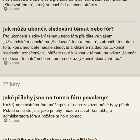
„Sledovat fórum“, který se nachází naspodu stránky.
Nahoru
Jak můžu ukončit sledování témat nebo fór?
Pro ukončení sledování tématu nebo fóra přejděte ve vašem
„Uživatelském panelu“ na „Sledovaná fóra a témata“, zatrhněte témata a
fóra, která nechcete nadále sledovat a klikněte na tlačítko „Ukončit
sledování označených“. Můžete také kliknout v tématu na odkaz „Ukončit
sledování tématu“ nebo ve fóru na odkaz „Ukončit sledování fóra“.
Nahoru
Přílohy
Jaké přílohy jsou na tomto fóru povoleny?
Každý administrátor fóra může povolit nebo zakázat určité typy příloh.
Pokud si nejste jisti, jaké přílohy můžete nahrát, kontaktujte
administrátora fóra a požádejte ho o pomoc.
Nahoru