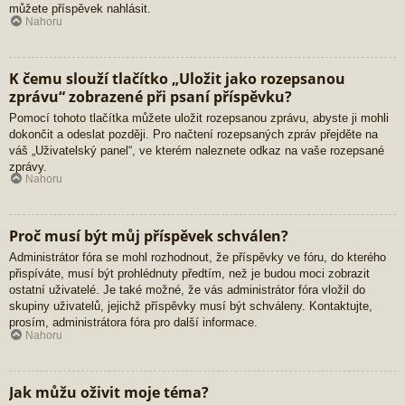
můžete příspěvek nahlásit.
Nahoru
K čemu slouží tlačítko „Uložit jako rozepsanou
zprávu“ zobrazené při psaní příspěvku?
Pomocí tohoto tlačítka můžete uložit rozepsanou zprávu, abyste ji mohli
dokončit a odeslat později. Pro načtení rozepsaných zpráv přejděte na
váš „Uživatelský panel“, ve kterém naleznete odkaz na vaše rozepsané
zprávy.
Nahoru
Proč musí být můj příspěvek schválen?
Administrátor fóra se mohl rozhodnout, že příspěvky ve fóru, do kterého
přispíváte, musí být prohlédnuty předtím, než je budou moci zobrazit
ostatní uživatelé. Je také možné, že vás administrátor fóra vložil do
skupiny uživatelů, jejichž příspěvky musí být schváleny. Kontaktujte,
prosím, administrátora fóra pro další informace.
Nahoru
Jak můžu oživit moje téma?