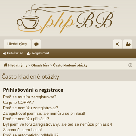
Hledat rýmy
ór
řih
eg
Přihlásit se
Registrovat
a
lá
ist
Hledat rýmy
Obsah fóra
Často kladené otázky
sit
ro
Často kladené otázky
se
va
Přihlašování a registrace
t
Proč se musím zaregistrovat?
Co je to COPPA?
Proč se nemůžu zaregistrovat?
Zaregistroval jsem se, ale nemůžu se přihlásit!
Proč se nemůžu přihlásit?
Byl jsem ve fóru zaregistrovaný, ale teď se nemůžu přihlásit?!
Zapomněl jsem heslo!
Proč se automaticky odhlašuji?