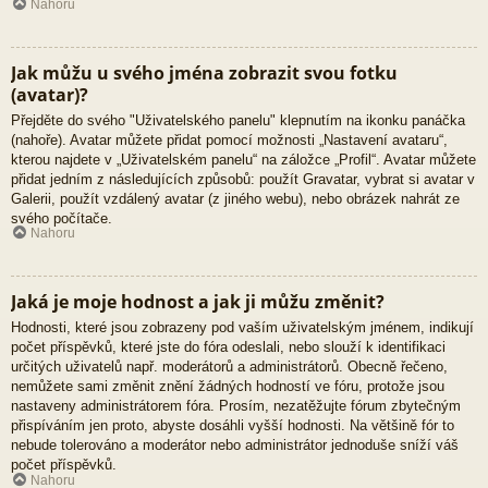
Nahoru
Jak můžu u svého jména zobrazit svou fotku
(avatar)?
Přejděte do svého "Uživatelského panelu" klepnutím na ikonku panáčka
(nahoře). Avatar můžete přidat pomocí možnosti „Nastavení avataru“,
kterou najdete v „Uživatelském panelu“ na záložce „Profil“. Avatar můžete
přidat jedním z následujících způsobů: použít Gravatar, vybrat si avatar v
Galerii, použít vzdálený avatar (z jiného webu), nebo obrázek nahrát ze
svého počítače.
Nahoru
Jaká je moje hodnost a jak ji můžu změnit?
Hodnosti, které jsou zobrazeny pod vaším uživatelským jménem, indikují
počet příspěvků, které jste do fóra odeslali, nebo slouží k identifikaci
určitých uživatelů např. moderátorů a administrátorů. Obecně řečeno,
nemůžete sami změnit znění žádných hodností ve fóru, protože jsou
nastaveny administrátorem fóra. Prosím, nezatěžujte fórum zbytečným
přispíváním jen proto, abyste dosáhli vyšší hodnosti. Na většině fór to
nebude tolerováno a moderátor nebo administrátor jednoduše sníží váš
počet příspěvků.
Nahoru