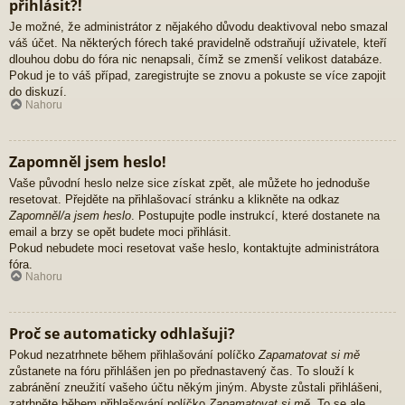
přihlásit?!
Je možné, že administrátor z nějakého důvodu deaktivoval nebo smazal
váš účet. Na některých fórech také pravidelně odstraňují uživatele, kteří
dlouhou dobu do fóra nic nenapsali, čímž se zmenší velikost databáze.
Pokud je to váš případ, zaregistrujte se znovu a pokuste se více zapojit
do diskuzí.
Nahoru
Zapomněl jsem heslo!
Vaše původní heslo nelze sice získat zpět, ale můžete ho jednoduše
resetovat. Přejděte na přihlašovací stránku a klikněte na odkaz
Zapomněl/a jsem heslo
. Postupujte podle instrukcí, které dostanete na
email a brzy se opět budete moci přihlásit.
Pokud nebudete moci resetovat vaše heslo, kontaktujte administrátora
fóra.
Nahoru
Proč se automaticky odhlašuji?
Pokud nezatrhnete během přihlašování políčko
Zapamatovat si mě
zůstanete na fóru přihlášen jen po přednastavený čas. To slouží k
zabránění zneužití vašeho účtu někým jiným. Abyste zůstali přihlášeni,
zatrhněte během přihlašování políčko
Zapamatovat si mě
. To se ale