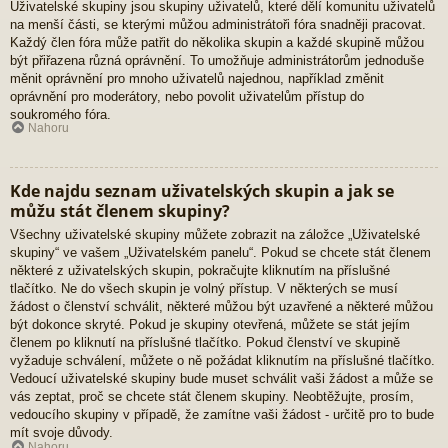
Uživatelské skupiny jsou skupiny uživatelů, které dělí komunitu uživatelů
na menší části, se kterými můžou administrátoři fóra snadněji pracovat.
Každý člen fóra může patřit do několika skupin a každé skupině můžou
být přiřazena různá oprávnění. To umožňuje administrátorům jednoduše
měnit oprávnění pro mnoho uživatelů najednou, například změnit
oprávnění pro moderátory, nebo povolit uživatelům přístup do
soukromého fóra.
Nahoru
Kde najdu seznam uživatelských skupin a jak se
můžu stát členem skupiny?
Všechny uživatelské skupiny můžete zobrazit na záložce „Uživatelské
skupiny“ ve vašem „Uživatelském panelu“. Pokud se chcete stát členem
některé z uživatelských skupin, pokračujte kliknutím na příslušné
tlačítko. Ne do všech skupin je volný přístup. V některých se musí
žádost o členství schválit, některé můžou být uzavřené a některé můžou
být dokonce skryté. Pokud je skupiny otevřená, můžete se stát jejím
členem po kliknutí na příslušné tlačítko. Pokud členství ve skupině
vyžaduje schválení, můžete o ně požádat kliknutím na příslušné tlačítko.
Vedoucí uživatelské skupiny bude muset schválit vaši žádost a může se
vás zeptat, proč se chcete stát členem skupiny. Neobtěžujte, prosím,
vedoucího skupiny v případě, že zamítne vaši žádost - určitě pro to bude
mít svoje důvody.
Nahoru