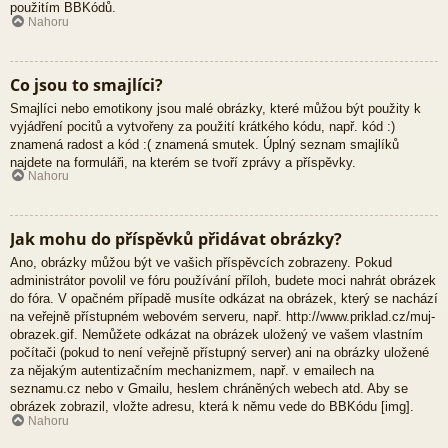
použitím BBKódů.
Nahoru
Co jsou to smajlíci?
Smajlíci nebo emotikony jsou malé obrázky, které můžou být použity k
vyjádření pocitů a vytvořeny za použití krátkého kódu, např. kód :)
znamená radost a kód :( znamená smutek. Úplný seznam smajlíků
najdete na formuláři, na kterém se tvoří zprávy a příspěvky.
Nahoru
Jak mohu do příspěvků přidávat obrázky?
Ano, obrázky můžou být ve vašich příspěvcích zobrazeny. Pokud
administrátor povolil ve fóru používání příloh, budete moci nahrát obrázek
do fóra. V opačném případě musíte odkázat na obrázek, který se nachází
na veřejně přístupném webovém serveru, např. http://www.priklad.cz/muj-
obrazek.gif. Nemůžete odkázat na obrázek uložený ve vašem vlastním
počítači (pokud to není veřejně přístupný server) ani na obrázky uložené
za nějakým autentizačním mechanizmem, např. v emailech na
seznamu.cz nebo v Gmailu, heslem chráněných webech atd. Aby se
obrázek zobrazil, vložte adresu, která k němu vede do BBKódu [img].
Nahoru