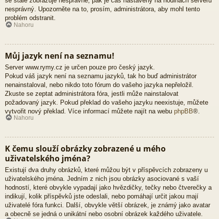
se stále zobrazuje nesprávně, pak je čas nastavený na hodinách serveru
nesprávný. Upozorněte na to, prosím, administrátora, aby mohl tento
problém odstranit.
Nahoru
Můj jazyk není na seznamu!
Server www.rymy.cz je určen pouze pro český jazyk.
Pokud váš jazyk není na seznamu jazyků, tak ho buď administrátor
nenainstaloval, nebo nikdo toto fórum do vašeho jazyka nepřeložil.
Zkuste se zeptat administrátora fóra, jestli může nainstalovat
požadovaný jazyk. Pokud překlad do vašeho jazyku neexistuje, můžete
vytvořit nový překlad. Více informací můžete najít na webu
phpBB
®.
Nahoru
K čemu slouží obrázky zobrazené u mého
uživatelského jména?
Existují dva druhy obrázků, které můžou být v příspěvcích zobrazeny u
uživatelského jména. Jedním z nich jsou obrázky asociované s vaší
hodností, které obvykle vypadají jako hvězdičky, tečky nebo čtverečky a
indikují, kolik příspěvků jste odeslali, nebo pomáhají určit jakou mají
uživatelé fóra funkci. Další, obvykle větší obrázek, je známý jako avatar
a obecně se jedná o unikátní nebo osobní obrázek každého uživatele.