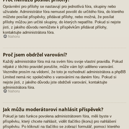
Oprávnění pro přílohy se nastavují pro jednotlivá fóra, skupiny nebo
uživatele. Administrátor fóra nemusel povolit do určitého fóra, do kterého
můžete posílat příspěvky, přidávat přílohy, nebo možná, že posílat
přílohy můžou jen určité skupiny, do kterých nepatříte. Pokud si nejste
jisti, z jakého důvodu nemůžete k příspěvkům přidávat přílohy,
kontaktujte administrátora fóra.
Nahoru
Proč jsem obdržel varování?
Každý administrátor fóra má na svém fóru svoje vlastní pravidla. Pokud
nějaké z těchto pravidel porušíte, může vám být uděleno varování.
Vezměte prosím na vědomí, že toto je rozhodnutí administrátora a phpBB
Limited nemá nic společného s varováními na daném fóru. Pokud si
nejste jisti, z jakého důvodu jste obdrželi varování, kontaktujte
administrátora fóra.
Nahoru
Jak můžu moderátorovi nahlásit příspěvek?
Pokud je tato funkce povolena administrátorem fóra, měli byste v
příspěvku, který chcete nahlásit, vidět tlačítko (ikonu) pro nahlášení
příspěvku. Po kliknutí na tlačítko se zobrazí formulář, pomocí kterého