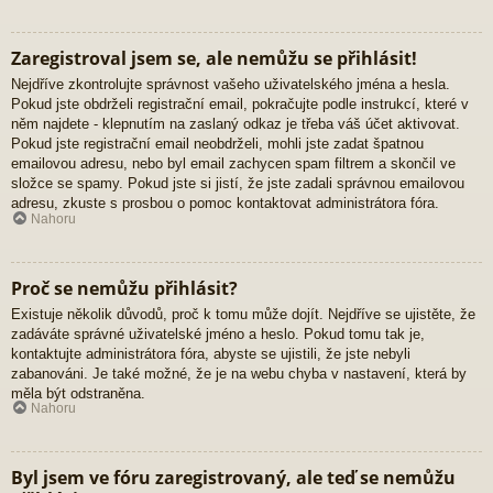
Zaregistroval jsem se, ale nemůžu se přihlásit!
Nejdříve zkontrolujte správnost vašeho uživatelského jména a hesla.
Pokud jste obdrželi registrační email, pokračujte podle instrukcí, které v
něm najdete - klepnutím na zaslaný odkaz je třeba váš účet aktivovat.
Pokud jste registrační email neobdrželi, mohli jste zadat špatnou
emailovou adresu, nebo byl email zachycen spam filtrem a skončil ve
složce se spamy. Pokud jste si jistí, že jste zadali správnou emailovou
adresu, zkuste s prosbou o pomoc kontaktovat administrátora fóra.
Nahoru
Proč se nemůžu přihlásit?
Existuje několik důvodů, proč k tomu může dojít. Nejdříve se ujistěte, že
zadáváte správné uživatelské jméno a heslo. Pokud tomu tak je,
kontaktujte administrátora fóra, abyste se ujistili, že jste nebyli
zabanováni. Je také možné, že je na webu chyba v nastavení, která by
měla být odstraněna.
Nahoru
Byl jsem ve fóru zaregistrovaný, ale teď se nemůžu