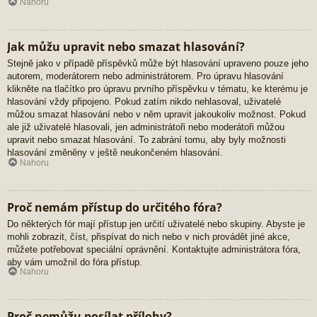
Nahoru
Jak můžu upravit nebo smazat hlasování?
Stejně jako v případě příspěvků může být hlasování upraveno pouze jeho
autorem, moderátorem nebo administrátorem. Pro úpravu hlasování
klikněte na tlačítko pro úpravu prvního příspěvku v tématu, ke kterému je
hlasování vždy připojeno. Pokud zatím nikdo nehlasoval, uživatelé
můžou smazat hlasování nebo v něm upravit jakoukoliv možnost. Pokud
ale již uživatelé hlasovali, jen administrátoři nebo moderátoři můžou
upravit nebo smazat hlasování. To zabrání tomu, aby byly možnosti
hlasování změněny v ještě neukončeném hlasování.
Nahoru
Proč nemám přístup do určitého fóra?
Do některých fór mají přístup jen určití uživatelé nebo skupiny. Abyste je
mohli zobrazit, číst, přispívat do nich nebo v nich provádět jiné akce,
můžete potřebovat speciální oprávnění. Kontaktujte administrátora fóra,
aby vám umožnil do fóra přístup.
Nahoru
Proč nemůžu posílat přílohy?