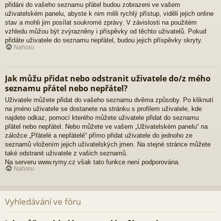
přidáni do vašeho seznamu přátel budou zobrazeni ve vašem
uživatelském panelu, abyste k nim měli rychlý přístup, viděli jejich online
stav a mohli jim posílat soukromé zprávy. V závislosti na použitém
vzhledu můžou být zvýrazněny i příspěvky od těchto uživatelů. Pokud
přidáte uživatele do seznamu nepřátel, budou jejich příspěvky skryty.
Nahoru
Jak můžu přidat nebo odstranit uživatele do/z mého
seznamu přátel nebo nepřátel?
Uživatele můžete přidat do vašeho seznamu dvěma způsoby. Po kliknutí
na jméno uživatele se dostanete na stránku s profilem uživatele, kde
najdete odkaz, pomocí kterého můžete uživatele přidat do seznamu
přátel nebo nepřátel. Nebo můžete ve vašem „Uživatelském panelu“ na
záložce „Přátelé a nepřátelé“ přímo přidat uživatele do jednoho ze
seznamů vložením jejich uživatelských jmen. Na stejné stránce můžete
také odstranit uživatele z vašich seznamů.
Na serveru www.rymy.cz však tato funkce není podporována.
Nahoru
Vyhledávání ve fóru