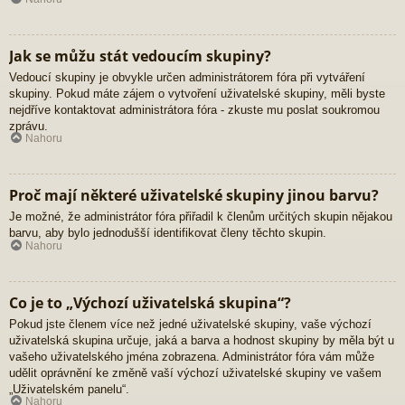
Jak se můžu stát vedoucím skupiny?
Vedoucí skupiny je obvykle určen administrátorem fóra při vytváření
skupiny. Pokud máte zájem o vytvoření uživatelské skupiny, měli byste
nejdříve kontaktovat administrátora fóra - zkuste mu poslat soukromou
zprávu.
Nahoru
Proč mají některé uživatelské skupiny jinou barvu?
Je možné, že administrátor fóra přiřadil k členům určitých skupin nějakou
barvu, aby bylo jednodušší identifikovat členy těchto skupin.
Nahoru
Co je to „Výchozí uživatelská skupina“?
Pokud jste členem více než jedné uživatelské skupiny, vaše výchozí
uživatelská skupina určuje, jaká a barva a hodnost skupiny by měla být u
vašeho uživatelského jména zobrazena. Administrátor fóra vám může
udělit oprávnění ke změně vaší výchozí uživatelské skupiny ve vašem
„Uživatelském panelu“.
Nahoru