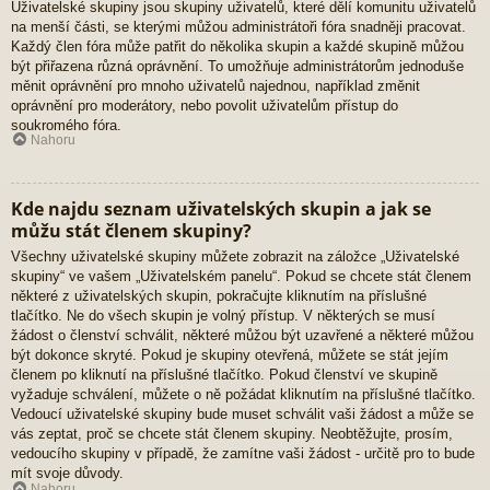
Uživatelské skupiny jsou skupiny uživatelů, které dělí komunitu uživatelů
na menší části, se kterými můžou administrátoři fóra snadněji pracovat.
Každý člen fóra může patřit do několika skupin a každé skupině můžou
být přiřazena různá oprávnění. To umožňuje administrátorům jednoduše
měnit oprávnění pro mnoho uživatelů najednou, například změnit
oprávnění pro moderátory, nebo povolit uživatelům přístup do
soukromého fóra.
Nahoru
Kde najdu seznam uživatelských skupin a jak se
můžu stát členem skupiny?
Všechny uživatelské skupiny můžete zobrazit na záložce „Uživatelské
skupiny“ ve vašem „Uživatelském panelu“. Pokud se chcete stát členem
některé z uživatelských skupin, pokračujte kliknutím na příslušné
tlačítko. Ne do všech skupin je volný přístup. V některých se musí
žádost o členství schválit, některé můžou být uzavřené a některé můžou
být dokonce skryté. Pokud je skupiny otevřená, můžete se stát jejím
členem po kliknutí na příslušné tlačítko. Pokud členství ve skupině
vyžaduje schválení, můžete o ně požádat kliknutím na příslušné tlačítko.
Vedoucí uživatelské skupiny bude muset schválit vaši žádost a může se
vás zeptat, proč se chcete stát členem skupiny. Neobtěžujte, prosím,
vedoucího skupiny v případě, že zamítne vaši žádost - určitě pro to bude
mít svoje důvody.
Nahoru