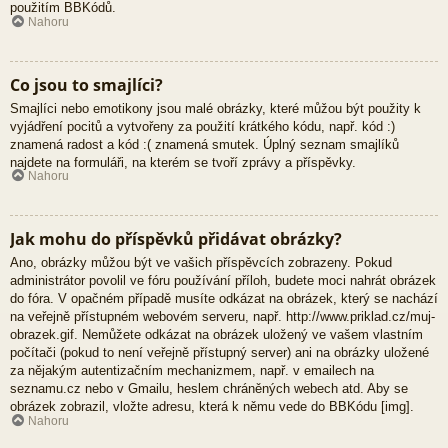
použitím BBKódů.
Nahoru
Co jsou to smajlíci?
Smajlíci nebo emotikony jsou malé obrázky, které můžou být použity k
vyjádření pocitů a vytvořeny za použití krátkého kódu, např. kód :)
znamená radost a kód :( znamená smutek. Úplný seznam smajlíků
najdete na formuláři, na kterém se tvoří zprávy a příspěvky.
Nahoru
Jak mohu do příspěvků přidávat obrázky?
Ano, obrázky můžou být ve vašich příspěvcích zobrazeny. Pokud
administrátor povolil ve fóru používání příloh, budete moci nahrát obrázek
do fóra. V opačném případě musíte odkázat na obrázek, který se nachází
na veřejně přístupném webovém serveru, např. http://www.priklad.cz/muj-
obrazek.gif. Nemůžete odkázat na obrázek uložený ve vašem vlastním
počítači (pokud to není veřejně přístupný server) ani na obrázky uložené
za nějakým autentizačním mechanizmem, např. v emailech na
seznamu.cz nebo v Gmailu, heslem chráněných webech atd. Aby se
obrázek zobrazil, vložte adresu, která k němu vede do BBKódu [img].
Nahoru