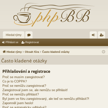
Hledat rýmy
ór
řih
eg
Přihlásit se
Registrovat
a
lá
ist
Hledat rýmy
Obsah fóra
Často kladené otázky
sit
ro
Často kladené otázky
se
va
Přihlašování a registrace
t
Proč se musím zaregistrovat?
Co je to COPPA?
Proč se nemůžu zaregistrovat?
Zaregistroval jsem se, ale nemůžu se přihlásit!
Proč se nemůžu přihlásit?
Byl jsem ve fóru zaregistrovaný, ale teď se nemůžu přihlásit?!
Zapomněl jsem heslo!
Proč se automaticky odhlašuji?