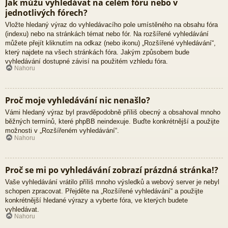
Jak můžu vyhledávat na celém fóru nebo v
jednotlivých fórech?
Vložte hledaný výraz do vyhledávacího pole umístěného na obsahu fóra
(indexu) nebo na stránkách témat nebo fór. Na rozšířené vyhledávání
můžete přejít kliknutím na odkaz (nebo ikonu) „Rozšířené vyhledávání“,
který najdete na všech stránkách fóra. Jakým způsobem bude
vyhledávání dostupné závisí na použitém vzhledu fóra.
Nahoru
Proč moje vyhledávání nic nenašlo?
Vámi hledaný výraz byl pravděpodobně příliš obecný a obsahoval mnoho
běžných termínů, které phpBB neindexuje. Buďte konkrétnější a použijte
možnosti v „Rozšířeném vyhledávání“.
Nahoru
Proč se mi po vyhledávání zobrazí prázdná stránka!?
Vaše vyhledávání vrátilo příliš mnoho výsledků a webový server je nebyl
schopen zpracovat. Přejděte na „Rozšířené vyhledávání“ a použijte
konkrétnější hledané výrazy a vyberte fóra, ve kterých budete
vyhledávat.
Nahoru