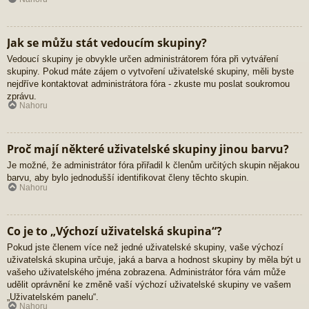
Jak se můžu stát vedoucím skupiny?
Vedoucí skupiny je obvykle určen administrátorem fóra při vytváření
skupiny. Pokud máte zájem o vytvoření uživatelské skupiny, měli byste
nejdříve kontaktovat administrátora fóra - zkuste mu poslat soukromou
zprávu.
Nahoru
Proč mají některé uživatelské skupiny jinou barvu?
Je možné, že administrátor fóra přiřadil k členům určitých skupin nějakou
barvu, aby bylo jednodušší identifikovat členy těchto skupin.
Nahoru
Co je to „Výchozí uživatelská skupina“?
Pokud jste členem více než jedné uživatelské skupiny, vaše výchozí
uživatelská skupina určuje, jaká a barva a hodnost skupiny by měla být u
vašeho uživatelského jména zobrazena. Administrátor fóra vám může
udělit oprávnění ke změně vaší výchozí uživatelské skupiny ve vašem
„Uživatelském panelu“.
Nahoru