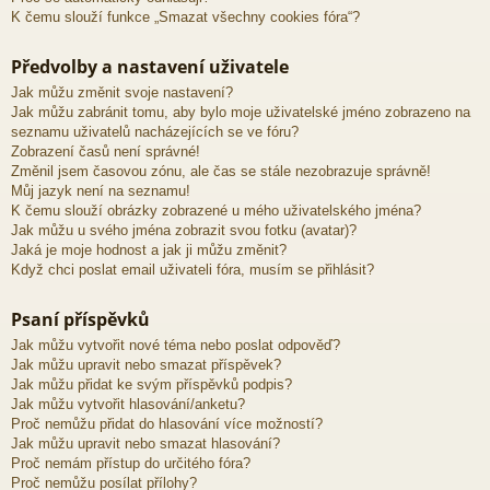
K čemu slouží funkce „Smazat všechny cookies fóra“?
Předvolby a nastavení uživatele
Jak můžu změnit svoje nastavení?
Jak můžu zabránit tomu, aby bylo moje uživatelské jméno zobrazeno na
seznamu uživatelů nacházejících se ve fóru?
Zobrazení časů není správné!
Změnil jsem časovou zónu, ale čas se stále nezobrazuje správně!
Můj jazyk není na seznamu!
K čemu slouží obrázky zobrazené u mého uživatelského jména?
Jak můžu u svého jména zobrazit svou fotku (avatar)?
Jaká je moje hodnost a jak ji můžu změnit?
Když chci poslat email uživateli fóra, musím se přihlásit?
Psaní příspěvků
Jak můžu vytvořit nové téma nebo poslat odpověď?
Jak můžu upravit nebo smazat příspěvek?
Jak můžu přidat ke svým příspěvků podpis?
Jak můžu vytvořit hlasování/anketu?
Proč nemůžu přidat do hlasování více možností?
Jak můžu upravit nebo smazat hlasování?
Proč nemám přístup do určitého fóra?
Proč nemůžu posílat přílohy?