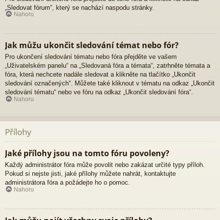
„Sledovat fórum“, který se nachází naspodu stránky.
Nahoru
Jak můžu ukončit sledování témat nebo fór?
Pro ukončení sledování tématu nebo fóra přejděte ve vašem
„Uživatelském panelu“ na „Sledovaná fóra a témata“, zatrhněte témata a
fóra, která nechcete nadále sledovat a klikněte na tlačítko „Ukončit
sledování označených“. Můžete také kliknout v tématu na odkaz „Ukončit
sledování tématu“ nebo ve fóru na odkaz „Ukončit sledování fóra“.
Nahoru
Přílohy
Jaké přílohy jsou na tomto fóru povoleny?
Každý administrátor fóra může povolit nebo zakázat určité typy příloh.
Pokud si nejste jisti, jaké přílohy můžete nahrát, kontaktujte
administrátora fóra a požádejte ho o pomoc.
Nahoru