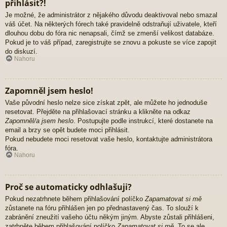
přihlásit?!
Je možné, že administrátor z nějakého důvodu deaktivoval nebo smazal
váš účet. Na některých fórech také pravidelně odstraňují uživatele, kteří
dlouhou dobu do fóra nic nenapsali, čímž se zmenší velikost databáze.
Pokud je to váš případ, zaregistrujte se znovu a pokuste se více zapojit
do diskuzí.
Nahoru
Zapomněl jsem heslo!
Vaše původní heslo nelze sice získat zpět, ale můžete ho jednoduše
resetovat. Přejděte na přihlašovací stránku a klikněte na odkaz
Zapomněl/a jsem heslo
. Postupujte podle instrukcí, které dostanete na
email a brzy se opět budete moci přihlásit.
Pokud nebudete moci resetovat vaše heslo, kontaktujte administrátora
fóra.
Nahoru
Proč se automaticky odhlašuji?
Pokud nezatrhnete během přihlašování políčko
Zapamatovat si mě
zůstanete na fóru přihlášen jen po přednastavený čas. To slouží k
zabránění zneužití vašeho účtu někým jiným. Abyste zůstali přihlášeni,
zatrhněte během přihlašování políčko
Zapamatovat si mě
. To se ale