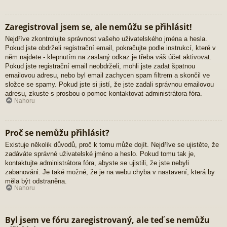
Zaregistroval jsem se, ale nemůžu se přihlásit!
Nejdříve zkontrolujte správnost vašeho uživatelského jména a hesla.
Pokud jste obdrželi registrační email, pokračujte podle instrukcí, které v
něm najdete - klepnutím na zaslaný odkaz je třeba váš účet aktivovat.
Pokud jste registrační email neobdrželi, mohli jste zadat špatnou
emailovou adresu, nebo byl email zachycen spam filtrem a skončil ve
složce se spamy. Pokud jste si jistí, že jste zadali správnou emailovou
adresu, zkuste s prosbou o pomoc kontaktovat administrátora fóra.
Nahoru
Proč se nemůžu přihlásit?
Existuje několik důvodů, proč k tomu může dojít. Nejdříve se ujistěte, že
zadáváte správné uživatelské jméno a heslo. Pokud tomu tak je,
kontaktujte administrátora fóra, abyste se ujistili, že jste nebyli
zabanováni. Je také možné, že je na webu chyba v nastavení, která by
měla být odstraněna.
Nahoru
Byl jsem ve fóru zaregistrovaný, ale teď se nemůžu