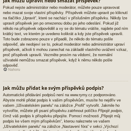
Jak můžu upravit nebo smazat příspěvek?
Pokud nejste administrátor nebo moderátor, můžete pouze upravovat
nebo mazat svoje vlastní příspěvky. Příspěvek můžete upravit po kliknutí
na tlačítko „Upravit“, které se nachází v příslušném příspěvku. Někdy lze
upravit příspěvek jen po omezenou dobu po jeho odeslání. Pokud již
někdo na příspěvek odpověděl a vy se do tématu vrátíte, najdete pod ním
krátký text, ve kterém je uvedeno kolikrát a kdy jste příspěvek upravili.
Toto bude zobrazeno pouze v případě, že někdo do tématu pošle
odpověď, ale neobjeví se to, pokud moderátor nebo administrátor upraví
příspěvek, ačkoli ti mohou zanechat na základě vlastního uvážení vzkaz,
proč příspěvek upravili. Vezměte prosím na vědomí, že normální
uživatelé nemůžou smazat příspěvek, když k němu někdo pošle
odpověď.
Nahoru
Jak můžu přidat ke svým příspěvků podpis?
Automatické přidávání podpisů není na www.rymy.cz podporováno.
Abyste mohli přidat podpis k vašim příspěvkům, musíte ho nejdřív ve
vašem „Uživatelském panelu“ na záložce „Profil“ vytvořit. Jakmile ho
vytvoříte, můžete při psaní příspěvku zatrhnout políčko
Připojit podpis
,
čímž váš podpis k příspěvku připojíte. Pomocí možnosti „Připojit můj
podpis ke všem mým příspěvkům“, kterou naleznete ve vašem
„Uživatelském panelu“ na záložce „Nastavení fóra“ v sekci „Výchozí