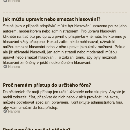
Nahoru
Jak můžu upravit nebo smazat hlasování?
Stejně jako v případě příspěvků může být hlasování upraveno pouze jeho
autorem, moderátorem nebo administrátorem. Pro úpravu hlasování
klikněte na tlačítko pro úpravu prvního příspěvku v tématu, ke kterému je
hlasování vždy připojeno. Pokud zatím nikdo nehlasoval, uživatelé
můžou smazat hlasování nebo v něm upravit jakoukoliv možnost. Pokud
ale již uživatelé hlasovali, jen administrátoři nebo moderátoři můžou
upravit nebo smazat hlasování. To zabrání tomu, aby byly možnosti
hlasování změněny v ještě neukončeném hlasování.
Nahoru
Proč nemám přístup do určitého fóra?
Do některých fór mají přístup jen určití uživatelé nebo skupiny. Abyste je
mohli zobrazit, číst, přispívat do nich nebo v nich provádět jiné akce,
můžete potřebovat speciální oprávnění. Kontaktujte administrátora fóra,
aby vám umožnil do fóra přístup.
Nahoru
Proč nemůžu posílat přílohy?