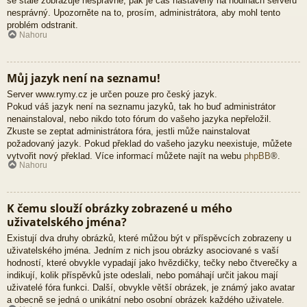
se stále zobrazuje nesprávně, pak je čas nastavený na hodinách serveru
nesprávný. Upozorněte na to, prosím, administrátora, aby mohl tento
problém odstranit.
Nahoru
Můj jazyk není na seznamu!
Server www.rymy.cz je určen pouze pro český jazyk.
Pokud váš jazyk není na seznamu jazyků, tak ho buď administrátor
nenainstaloval, nebo nikdo toto fórum do vašeho jazyka nepřeložil.
Zkuste se zeptat administrátora fóra, jestli může nainstalovat
požadovaný jazyk. Pokud překlad do vašeho jazyku neexistuje, můžete
vytvořit nový překlad. Více informací můžete najít na webu
phpBB
®.
Nahoru
K čemu slouží obrázky zobrazené u mého
uživatelského jména?
Existují dva druhy obrázků, které můžou být v příspěvcích zobrazeny u
uživatelského jména. Jedním z nich jsou obrázky asociované s vaší
hodností, které obvykle vypadají jako hvězdičky, tečky nebo čtverečky a
indikují, kolik příspěvků jste odeslali, nebo pomáhají určit jakou mají
uživatelé fóra funkci. Další, obvykle větší obrázek, je známý jako avatar
a obecně se jedná o unikátní nebo osobní obrázek každého uživatele.