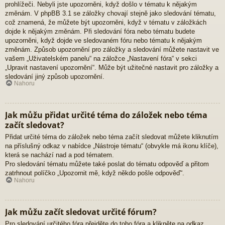
prohlížeči. Nebyli jste upozorněni, když došlo v tématu k nějakým
změnám. V phpBB 3.1 se záložky chovají stejně jako sledování tématu,
což znamená, že můžete být upozorněni, když v tématu v záložkách
dojde k nějakým změnám. Při sledování fóra nebo tématu budete
upozorněni, když dojde ve sledovaném fóru nebo tématu k nějakým
změnám. Způsob upozornění pro záložky a sledování můžete nastavit ve
vašem „Uživatelském panelu“ na záložce „Nastavení fóra“ v sekci
„Upravit nastavení upozornění“. Může být užitečné nastavit pro záložky a
sledování jiný způsob upozornění.
Nahoru
Jak můžu přidat určité téma do záložek nebo téma
začít sledovat?
Přidat určité téma do záložek nebo téma začít sledovat můžete kliknutím
na příslušný odkaz v nabídce „Nástroje tématu“ (obvykle má ikonu klíče),
která se nachází nad a pod tématem.
Pro sledování tématu můžete také poslat do tématu odpověď a přitom
zatrhnout políčko „Upozornit mě, když někdo pošle odpověď“.
Nahoru
Jak můžu začít sledovat určité fórum?
Pro sledování určitého fóra přejděte do toho fóra a klikněte na odkaz