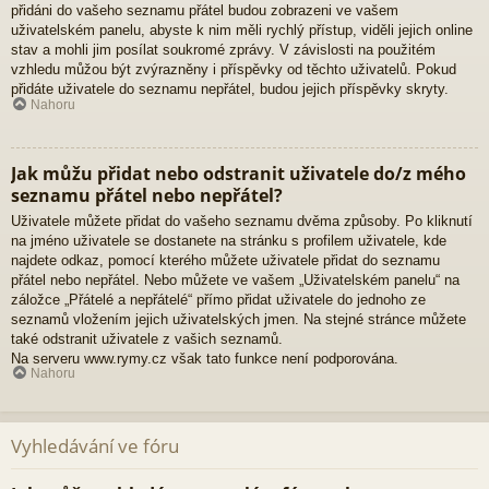
přidáni do vašeho seznamu přátel budou zobrazeni ve vašem
uživatelském panelu, abyste k nim měli rychlý přístup, viděli jejich online
stav a mohli jim posílat soukromé zprávy. V závislosti na použitém
vzhledu můžou být zvýrazněny i příspěvky od těchto uživatelů. Pokud
přidáte uživatele do seznamu nepřátel, budou jejich příspěvky skryty.
Nahoru
Jak můžu přidat nebo odstranit uživatele do/z mého
seznamu přátel nebo nepřátel?
Uživatele můžete přidat do vašeho seznamu dvěma způsoby. Po kliknutí
na jméno uživatele se dostanete na stránku s profilem uživatele, kde
najdete odkaz, pomocí kterého můžete uživatele přidat do seznamu
přátel nebo nepřátel. Nebo můžete ve vašem „Uživatelském panelu“ na
záložce „Přátelé a nepřátelé“ přímo přidat uživatele do jednoho ze
seznamů vložením jejich uživatelských jmen. Na stejné stránce můžete
také odstranit uživatele z vašich seznamů.
Na serveru www.rymy.cz však tato funkce není podporována.
Nahoru
Vyhledávání ve fóru