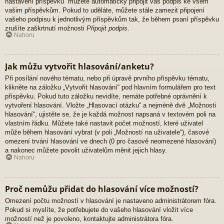
nastavení příspěvků“ můžete automaticky připojit váš podpis ke všem
vašim příspěvkům. Pokud to uděláte, můžete stále zamezit připojení
vašeho podpisu k jednotlivým příspěvkům tak, že během psaní příspěvku
zrušíte zaškrtnutí možnosti
Připojit podpis
.
Nahoru
Jak můžu vytvořit hlasování/anketu?
Při posílání nového tématu, nebo při úpravě prvního příspěvku tématu,
klikněte na záložku „Vytvořit hlasování“ pod hlavním formulářem pro text
příspěvku. Pokud tuto záložku nevidíte, nemáte potřebné oprávnění k
vytvoření hlasování. Vložte „Hlasovací otázku“ a nejméně dvě „Možnosti
hlasování“, ujistěte se, že je každá možnost napsaná v textovém poli na
vlastním řádku. Můžete také nastavit počet možností, které uživatel
může během hlasování vybrat (v poli „Možností na uživatele“), časové
omezení trvání hlasování ve dnech (0 pro časově neomezené hlasování)
a nakonec můžete povolit uživatelům měnit jejich hlasy.
Nahoru
Proč nemůžu přidat do hlasování více možností?
Omezení počtu možností v hlasování je nastaveno administrátorem fóra.
Pokud si myslíte, že potřebujete do vašeho hlasování vložit více
možností než je povoleno, kontaktujte administrátora fóra.