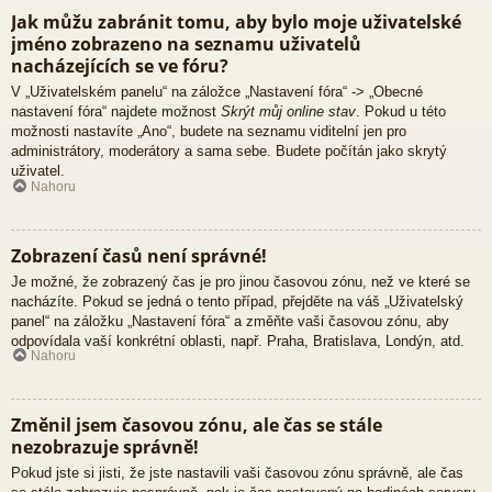
Jak můžu zabránit tomu, aby bylo moje uživatelské
jméno zobrazeno na seznamu uživatelů
nacházejících se ve fóru?
V „Uživatelském panelu“ na záložce „Nastavení fóra“ -> „Obecné
nastavení fóra“ najdete možnost
Skrýt můj online stav
. Pokud u této
možnosti nastavíte „Ano“, budete na seznamu viditelní jen pro
administrátory, moderátory a sama sebe. Budete počítán jako skrytý
uživatel.
Nahoru
Zobrazení časů není správné!
Je možné, že zobrazený čas je pro jinou časovou zónu, než ve které se
nacházíte. Pokud se jedná o tento případ, přejděte na váš „Uživatelský
panel“ na záložku „Nastavení fóra“ a změňte vaši časovou zónu, aby
odpovídala vaší konkrétní oblasti, např. Praha, Bratislava, Londýn, atd.
Nahoru
Změnil jsem časovou zónu, ale čas se stále
nezobrazuje správně!
Pokud jste si jisti, že jste nastavili vaši časovou zónu správně, ale čas