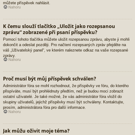
můžete příspěvek nahlásit.
Nahoru
K čemu slouží tlačítko „Uložit jako rozepsanou
zprávu“ zobrazené při psaní příspěvku?
Pomocí tohoto tlačítka můžete uložit rozepsanou zprávu, abyste ji mohli
dokončit a odeslat později. Pro načtení rozepsaných zpráv přejděte na
váš „Uživatelský panel“, ve kterém naleznete odkaz na vaše rozepsané
zprávy.
Nahoru
Proč musí být můj příspěvek schválen?
Administrátor fóra se mohl rozhodnout, že příspěvky ve fóru, do kterého
přispíváte, musí být prohlédnuty předtím, než je budou moci zobrazit
ostatní uživatelé. Je také možné, že vás administrátor fóra vložil do
skupiny uživatelů, jejichž příspěvky musí být schváleny. Kontaktujte,
prosím, administrátora fóra pro další informace.
Nahoru
Jak můžu oživit moje téma?