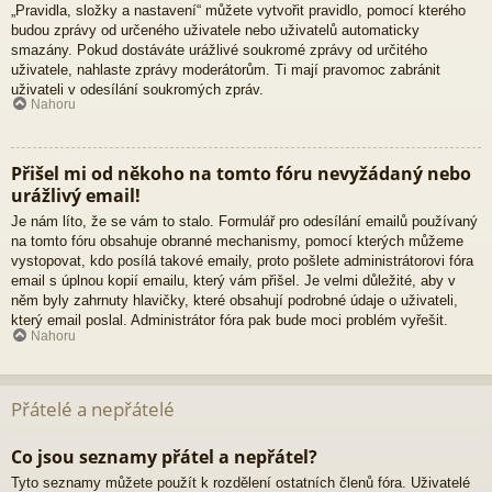
„Pravidla, složky a nastavení“ můžete vytvořit pravidlo, pomocí kterého
budou zprávy od určeného uživatele nebo uživatelů automaticky
smazány. Pokud dostáváte urážlivé soukromé zprávy od určitého
uživatele, nahlaste zprávy moderátorům. Ti mají pravomoc zabránit
uživateli v odesílání soukromých zpráv.
Nahoru
Přišel mi od někoho na tomto fóru nevyžádaný nebo
urážlivý email!
Je nám líto, že se vám to stalo. Formulář pro odesílání emailů používaný
na tomto fóru obsahuje obranné mechanismy, pomocí kterých můžeme
vystopovat, kdo posílá takové emaily, proto pošlete administrátorovi fóra
email s úplnou kopií emailu, který vám přišel. Je velmi důležité, aby v
něm byly zahrnuty hlavičky, které obsahují podrobné údaje o uživateli,
který email poslal. Administrátor fóra pak bude moci problém vyřešit.
Nahoru
Přátelé a nepřátelé
Co jsou seznamy přátel a nepřátel?
Tyto seznamy můžete použít k rozdělení ostatních členů fóra. Uživatelé