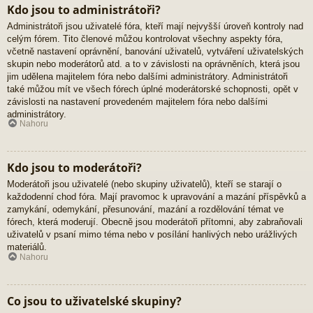
Kdo jsou to administrátoři?
Administrátoři jsou uživatelé fóra, kteří mají nejvyšší úroveň kontroly nad
celým fórem. Tito členové můžou kontrolovat všechny aspekty fóra,
včetně nastavení oprávnění, banování uživatelů, vytváření uživatelských
skupin nebo moderátorů atd. a to v závislosti na oprávněních, která jsou
jim udělena majitelem fóra nebo dalšími administrátory. Administrátoři
také můžou mít ve všech fórech úplné moderátorské schopnosti, opět v
závislosti na nastavení provedeném majitelem fóra nebo dalšími
administrátory.
Nahoru
Kdo jsou to moderátoři?
Moderátoři jsou uživatelé (nebo skupiny uživatelů), kteří se starají o
každodenní chod fóra. Mají pravomoc k upravování a mazání příspěvků a
zamykání, odemykání, přesunování, mazání a rozdělování témat ve
fórech, která moderují. Obecně jsou moderátoři přítomni, aby zabraňovali
uživatelů v psaní mimo téma nebo v posílání hanlivých nebo urážlivých
materiálů.
Nahoru
Co jsou to uživatelské skupiny?