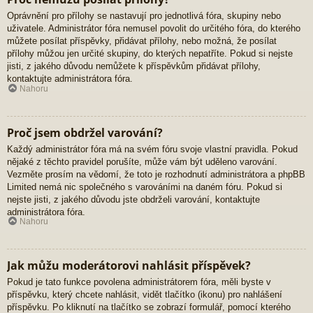
Oprávnění pro přílohy se nastavují pro jednotlivá fóra, skupiny nebo
uživatele. Administrátor fóra nemusel povolit do určitého fóra, do kterého
můžete posílat příspěvky, přidávat přílohy, nebo možná, že posílat
přílohy můžou jen určité skupiny, do kterých nepatříte. Pokud si nejste
jisti, z jakého důvodu nemůžete k příspěvkům přidávat přílohy,
kontaktujte administrátora fóra.
Nahoru
Proč jsem obdržel varování?
Každý administrátor fóra má na svém fóru svoje vlastní pravidla. Pokud
nějaké z těchto pravidel porušíte, může vám být uděleno varování.
Vezměte prosím na vědomí, že toto je rozhodnutí administrátora a phpBB
Limited nemá nic společného s varováními na daném fóru. Pokud si
nejste jisti, z jakého důvodu jste obdrželi varování, kontaktujte
administrátora fóra.
Nahoru
Jak můžu moderátorovi nahlásit příspěvek?
Pokud je tato funkce povolena administrátorem fóra, měli byste v
příspěvku, který chcete nahlásit, vidět tlačítko (ikonu) pro nahlášení
příspěvku. Po kliknutí na tlačítko se zobrazí formulář, pomocí kterého