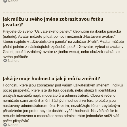
Nahoru
Jak můžu u svého jména zobrazit svou fotku
(avatar)?
Přejděte do svého "Uživatelského panelu" klepnutím na ikonku panáčka
(nahoře). Avatar můžete přidat pomocí možnosti „Nastavení avataru“,
kterou najdete v „Uživatelském panelu“ na záložce „Profil“. Avatar můžete
přidat jedním z následujících způsobů: použít Gravatar, vybrat si avatar v
Galerii, použít vzdálený avatar (z jiného webu), nebo obrázek nahrát ze
svého počítače.
Nahoru
Jaká je moje hodnost a jak ji můžu změnit?
Hodnosti, které jsou zobrazeny pod vaším uživatelským jménem, indikují
počet příspěvků, které jste do fóra odeslali, nebo slouží k identifikaci
určitých uživatelů např. moderátorů a administrátorů. Obecně řečeno,
nemůžete sami změnit znění žádných hodností ve fóru, protože jsou
nastaveny administrátorem fóra. Prosím, nezatěžujte fórum zbytečným
přispíváním jen proto, abyste dosáhli vyšší hodnosti. Na většině fór to
nebude tolerováno a moderátor nebo administrátor jednoduše sníží váš
počet příspěvků.
Nahoru