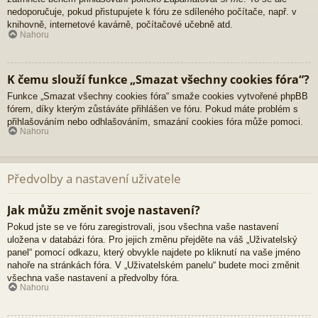
nedoporučuje, pokud přistupujete k fóru ze sdíleného počítače, např. v
knihovně, internetové kavárně, počítačové učebně atd.
Nahoru
K čemu slouží funkce „Smazat všechny cookies fóra“?
Funkce „Smazat všechny cookies fóra“ smaže cookies vytvořené phpBB
fórem, díky kterým zůstáváte přihlášen ve fóru. Pokud máte problém s
přihlašováním nebo odhlašováním, smazání cookies fóra může pomoci.
Nahoru
Předvolby a nastavení uživatele
Jak můžu změnit svoje nastavení?
Pokud jste se ve fóru zaregistrovali, jsou všechna vaše nastavení
uložena v databázi fóra. Pro jejich změnu přejděte na váš „Uživatelský
panel“ pomocí odkazu, který obvykle najdete po kliknutí na vaše jméno
nahoře na stránkách fóra. V „Uživatelském panelu“ budete moci změnit
všechna vaše nastavení a předvolby fóra.
Nahoru