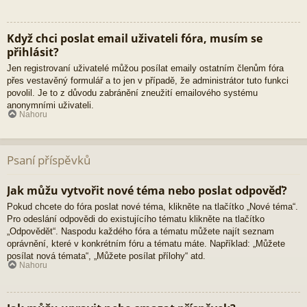
Když chci poslat email uživateli fóra, musím se
přihlásit?
Jen registrovaní uživatelé můžou posílat emaily ostatním členům fóra
přes vestavěný formulář a to jen v případě, že administrátor tuto funkci
povolil. Je to z důvodu zabránění zneužití emailového systému
anonymními uživateli.
Nahoru
Psaní příspěvků
Jak můžu vytvořit nové téma nebo poslat odpověď?
Pokud chcete do fóra poslat nové téma, klikněte na tlačítko „Nové téma“.
Pro odeslání odpovědi do existujícího tématu klikněte na tlačítko
„Odpovědět“. Naspodu každého fóra a tématu můžete najít seznam
oprávnění, které v konkrétním fóru a tématu máte. Například: „Můžete
posílat nová témata“, „Můžete posílat přílohy“ atd.
Nahoru