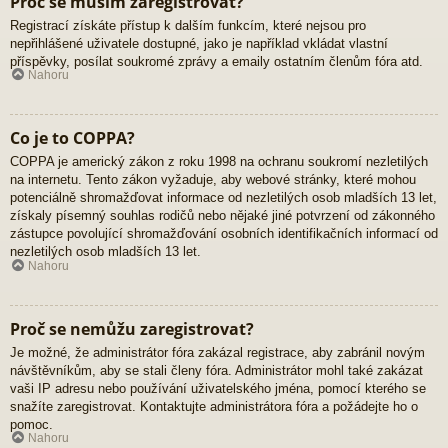
Proč se musím zaregistrovat?
Registrací získáte přístup k dalším funkcím, které nejsou pro
nepřihlášené uživatele dostupné, jako je například vkládat vlastní
příspěvky, posílat soukromé zprávy a emaily ostatním členům fóra atd.
Nahoru
Co je to COPPA?
COPPA je americký zákon z roku 1998 na ochranu soukromí nezletilých
na internetu. Tento zákon vyžaduje, aby webové stránky, které mohou
potenciálně shromažďovat informace od nezletilých osob mladších 13 let,
získaly písemný souhlas rodičů nebo nějaké jiné potvrzení od zákonného
zástupce povolující shromažďování osobních identifikačních informací od
nezletilých osob mladších 13 let.
Nahoru
Proč se nemůžu zaregistrovat?
Je možné, že administrátor fóra zakázal registrace, aby zabránil novým
návštěvníkům, aby se stali členy fóra. Administrátor mohl také zakázat
vaši IP adresu nebo používání uživatelského jména, pomocí kterého se
snažíte zaregistrovat. Kontaktujte administrátora fóra a požádejte ho o
pomoc.
Nahoru