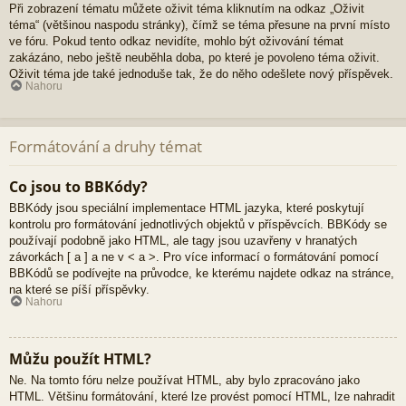
Při zobrazení tématu můžete oživit téma kliknutím na odkaz „Oživit
téma“ (většinou naspodu stránky), čímž se téma přesune na první místo
ve fóru. Pokud tento odkaz nevidíte, mohlo být oživování témat
zakázáno, nebo ještě neuběhla doba, po které je povoleno téma oživit.
Oživit téma jde také jednoduše tak, že do něho odešlete nový příspěvek.
Nahoru
Formátování a druhy témat
Co jsou to BBKódy?
BBKódy jsou speciální implementace HTML jazyka, které poskytují
kontrolu pro formátování jednotlivých objektů v příspěvcích. BBKódy se
používají podobně jako HTML, ale tagy jsou uzavřeny v hranatých
závorkách [ a ] a ne v < a >. Pro více informací o formátování pomocí
BBKódů se podívejte na průvodce, ke kterému najdete odkaz na stránce,
na které se píší příspěvky.
Nahoru
Můžu použít HTML?
Ne. Na tomto fóru nelze používat HTML, aby bylo zpracováno jako
HTML. Většinu formátování, které lze provést pomocí HTML, lze nahradit