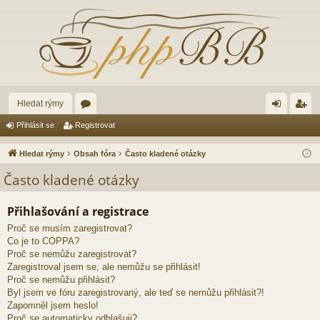
Hledat rýmy
ór
řih
eg
Přihlásit se
Registrovat
a
lá
ist
Hledat rýmy
Obsah fóra
Často kladené otázky
sit
ro
Často kladené otázky
se
va
Přihlašování a registrace
t
Proč se musím zaregistrovat?
Co je to COPPA?
Proč se nemůžu zaregistrovat?
Zaregistroval jsem se, ale nemůžu se přihlásit!
Proč se nemůžu přihlásit?
Byl jsem ve fóru zaregistrovaný, ale teď se nemůžu přihlásit?!
Zapomněl jsem heslo!
Proč se automaticky odhlašuji?