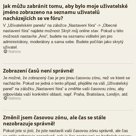
Jak můžu zabránit tomu, aby bylo moje uživatelské
jméno zobrazeno na seznamu uživatelů
nacházejících se ve fóru?
V „Uživatelském panelu“ na záložce „Nastavení fóra“ -> „Obecné
nastavení fóra“ najdete možnost
Skrýt můj online stav
. Pokud u této
možnosti nastavíte „Ano“, budete na seznamu viditelní jen pro
administrátory, moderátory a sama sebe. Budete počítán jako skrytý
uživatel.
Nahoru
Zobrazení časů není správné!
Je možné, že zobrazený čas je pro jinou časovou zónu, než ve které se
nacházíte. Pokud se jedná o tento případ, přejděte na váš „Uživatelský
panel“ na záložku „Nastavení fóra“ a změňte vaši časovou zónu, aby
odpovídala vaší konkrétní oblasti, např. Praha, Bratislava, Londýn, atd.
Nahoru
Změnil jsem časovou zónu, ale čas se stále
nezobrazuje správně!
Pokud jste si jisti, že jste nastavili vaši časovou zónu správně, ale čas