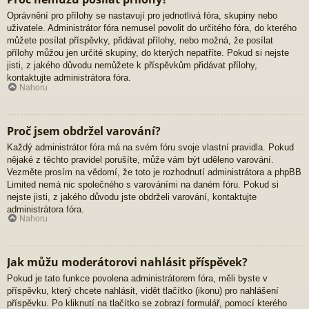
Oprávnění pro přílohy se nastavují pro jednotlivá fóra, skupiny nebo
uživatele. Administrátor fóra nemusel povolit do určitého fóra, do kterého
můžete posílat příspěvky, přidávat přílohy, nebo možná, že posílat
přílohy můžou jen určité skupiny, do kterých nepatříte. Pokud si nejste
jisti, z jakého důvodu nemůžete k příspěvkům přidávat přílohy,
kontaktujte administrátora fóra.
Nahoru
Proč jsem obdržel varování?
Každý administrátor fóra má na svém fóru svoje vlastní pravidla. Pokud
nějaké z těchto pravidel porušíte, může vám být uděleno varování.
Vezměte prosím na vědomí, že toto je rozhodnutí administrátora a phpBB
Limited nemá nic společného s varováními na daném fóru. Pokud si
nejste jisti, z jakého důvodu jste obdrželi varování, kontaktujte
administrátora fóra.
Nahoru
Jak můžu moderátorovi nahlásit příspěvek?
Pokud je tato funkce povolena administrátorem fóra, měli byste v
příspěvku, který chcete nahlásit, vidět tlačítko (ikonu) pro nahlášení
příspěvku. Po kliknutí na tlačítko se zobrazí formulář, pomocí kterého