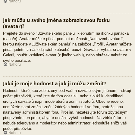
Nahoru
Jak můžu u svého jména zobrazit svou fotku
(avatar)?
Přejděte do svého "Uživatelského panelu" klepnutím na ikonku panáčka
(nahoře). Avatar můžete přidat pomocí možnosti „Nastavení avataru“,
kterou najdete v „Uživatelském panelu“ na záložce „Profil“. Avatar můžete
přidat jedním z následujících způsobů: použít Gravatar, vybrat si avatar v
Galerii, použít vzdálený avatar (z jiného webu), nebo obrázek nahrát ze
svého počítače.
Nahoru
Jaká je moje hodnost a jak ji můžu změnit?
Hodnosti, které jsou zobrazeny pod vaším uživatelským jménem, indikují
počet příspěvků, které jste do fóra odeslali, nebo slouží k identifikaci
určitých uživatelů např. moderátorů a administrátorů. Obecně řečeno,
nemůžete sami změnit znění žádných hodností ve fóru, protože jsou
nastaveny administrátorem fóra. Prosím, nezatěžujte fórum zbytečným
přispíváním jen proto, abyste dosáhli vyšší hodnosti. Na většině fór to
nebude tolerováno a moderátor nebo administrátor jednoduše sníží váš
počet příspěvků.
Nahoru