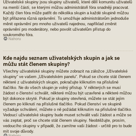
Uživatelské skupiny jsou skupiny uživatelů, které dělí komunitu uživatelů
na menší části, se kterými můžou administrátoři fóra snadněji pracovat.
Každý člen fóra může patřit do několika skupin a každé skupině můžou
být přiřazena různá oprávnění. To umožňuje administrátorům jednoduše
měnit oprávnění pro mnoho uživatelů najednou, například změnit
oprávnění pro moderátory, nebo povolit uživatelům přístup do
soukromého fóra.
Nahoru
Kde najdu seznam uživatelských skupin a jak se
můžu stát členem skupiny?
Všechny uživatelské skupiny můžete zobrazit na záložce „Uživatelské
skupiny“ ve vašem „Uživatelském panelu“. Pokud se chcete stát členem
některé z uživatelských skupin, pokračujte kliknutím na příslušné
tlačítko. Ne do všech skupin je volný přístup. V některých se musí
žádost o členství schválit, některé můžou být uzavřené a některé můžou
být dokonce skryté. Pokud je skupiny otevřená, můžete se stát jejím
členem po kliknutí na příslušné tlačítko. Pokud členství ve skupině
vyžaduje schválení, můžete o ně požádat kliknutím na příslušné tlačítko.
Vedoucí uživatelské skupiny bude muset schválit vaši žádost a může se
vás zeptat, proč se chcete stát členem skupiny. Neobtěžujte, prosím,
vedoucího skupiny v případě, že zamítne vaši žádost - určitě pro to bude
mít svoje důvody.
Nahoru