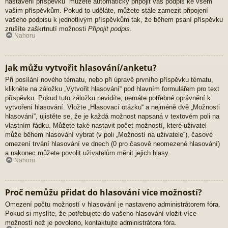
nastavení příspěvků“ můžete automaticky připojit váš podpis ke všem
vašim příspěvkům. Pokud to uděláte, můžete stále zamezit připojení
vašeho podpisu k jednotlivým příspěvkům tak, že během psaní příspěvku
zrušíte zaškrtnutí možnosti
Připojit podpis
.
Nahoru
Jak můžu vytvořit hlasování/anketu?
Při posílání nového tématu, nebo při úpravě prvního příspěvku tématu,
klikněte na záložku „Vytvořit hlasování“ pod hlavním formulářem pro text
příspěvku. Pokud tuto záložku nevidíte, nemáte potřebné oprávnění k
vytvoření hlasování. Vložte „Hlasovací otázku“ a nejméně dvě „Možnosti
hlasování“, ujistěte se, že je každá možnost napsaná v textovém poli na
vlastním řádku. Můžete také nastavit počet možností, které uživatel
může během hlasování vybrat (v poli „Možností na uživatele“), časové
omezení trvání hlasování ve dnech (0 pro časově neomezené hlasování)
a nakonec můžete povolit uživatelům měnit jejich hlasy.
Nahoru
Proč nemůžu přidat do hlasování více možností?
Omezení počtu možností v hlasování je nastaveno administrátorem fóra.
Pokud si myslíte, že potřebujete do vašeho hlasování vložit více
možností než je povoleno, kontaktujte administrátora fóra.