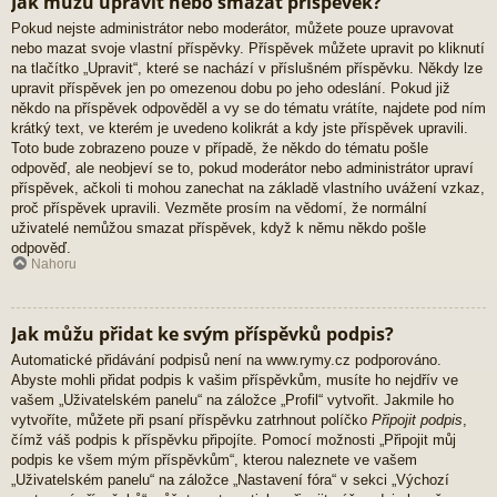
Jak můžu upravit nebo smazat příspěvek?
Pokud nejste administrátor nebo moderátor, můžete pouze upravovat
nebo mazat svoje vlastní příspěvky. Příspěvek můžete upravit po kliknutí
na tlačítko „Upravit“, které se nachází v příslušném příspěvku. Někdy lze
upravit příspěvek jen po omezenou dobu po jeho odeslání. Pokud již
někdo na příspěvek odpověděl a vy se do tématu vrátíte, najdete pod ním
krátký text, ve kterém je uvedeno kolikrát a kdy jste příspěvek upravili.
Toto bude zobrazeno pouze v případě, že někdo do tématu pošle
odpověď, ale neobjeví se to, pokud moderátor nebo administrátor upraví
příspěvek, ačkoli ti mohou zanechat na základě vlastního uvážení vzkaz,
proč příspěvek upravili. Vezměte prosím na vědomí, že normální
uživatelé nemůžou smazat příspěvek, když k němu někdo pošle
odpověď.
Nahoru
Jak můžu přidat ke svým příspěvků podpis?
Automatické přidávání podpisů není na www.rymy.cz podporováno.
Abyste mohli přidat podpis k vašim příspěvkům, musíte ho nejdřív ve
vašem „Uživatelském panelu“ na záložce „Profil“ vytvořit. Jakmile ho
vytvoříte, můžete při psaní příspěvku zatrhnout políčko
Připojit podpis
,
čímž váš podpis k příspěvku připojíte. Pomocí možnosti „Připojit můj
podpis ke všem mým příspěvkům“, kterou naleznete ve vašem
„Uživatelském panelu“ na záložce „Nastavení fóra“ v sekci „Výchozí