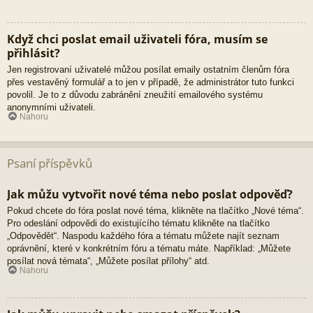
Když chci poslat email uživateli fóra, musím se
přihlásit?
Jen registrovaní uživatelé můžou posílat emaily ostatním členům fóra
přes vestavěný formulář a to jen v případě, že administrátor tuto funkci
povolil. Je to z důvodu zabránění zneužití emailového systému
anonymními uživateli.
Nahoru
Psaní příspěvků
Jak můžu vytvořit nové téma nebo poslat odpověď?
Pokud chcete do fóra poslat nové téma, klikněte na tlačítko „Nové téma“.
Pro odeslání odpovědi do existujícího tématu klikněte na tlačítko
„Odpovědět“. Naspodu každého fóra a tématu můžete najít seznam
oprávnění, které v konkrétním fóru a tématu máte. Například: „Můžete
posílat nová témata“, „Můžete posílat přílohy“ atd.
Nahoru