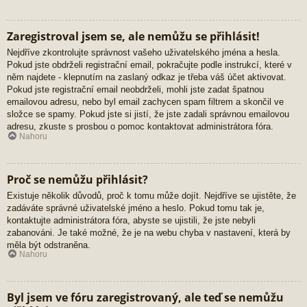
Zaregistroval jsem se, ale nemůžu se přihlásit!
Nejdříve zkontrolujte správnost vašeho uživatelského jména a hesla.
Pokud jste obdrželi registrační email, pokračujte podle instrukcí, které v
něm najdete - klepnutím na zaslaný odkaz je třeba váš účet aktivovat.
Pokud jste registrační email neobdrželi, mohli jste zadat špatnou
emailovou adresu, nebo byl email zachycen spam filtrem a skončil ve
složce se spamy. Pokud jste si jistí, že jste zadali správnou emailovou
adresu, zkuste s prosbou o pomoc kontaktovat administrátora fóra.
Nahoru
Proč se nemůžu přihlásit?
Existuje několik důvodů, proč k tomu může dojít. Nejdříve se ujistěte, že
zadáváte správné uživatelské jméno a heslo. Pokud tomu tak je,
kontaktujte administrátora fóra, abyste se ujistili, že jste nebyli
zabanováni. Je také možné, že je na webu chyba v nastavení, která by
měla být odstraněna.
Nahoru
Byl jsem ve fóru zaregistrovaný, ale teď se nemůžu