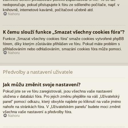
nedoporučuje, pokud přistupujete k fóru ze sdíleného počítače, např. v
knihovně, internetové kavárně, počítačové učebně atd.
Nahoru
K čemu slouží funkce „Smazat všechny cookies fóra“?
Funkce „Smazat všechny cookies fóra“ smaže cookies vytvořené phpBB
fórem, díky kterým zůstáváte přihlášen ve fóru. Pokud máte problém s
přihlašováním nebo odhlašováním, smazání cookies fóra může pomoci.
Nahoru
Předvolby a nastavení uživatele
Jak můžu změnit svoje nastavení?
Pokud jste se ve fóru zaregistrovali, jsou všechna vaše nastavení
uložena v databázi fóra. Pro jejich změnu přejděte na váš „Uživatelský
panel“ pomocí odkazu, který obvykle najdete po kliknutí na vaše jméno
nahoře na stránkách fóra. V „Uživatelském panelu“ budete moci změnit
všechna vaše nastavení a předvolby fóra.
Nahoru