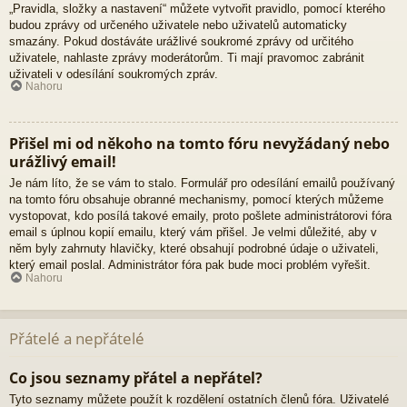
„Pravidla, složky a nastavení“ můžete vytvořit pravidlo, pomocí kterého
budou zprávy od určeného uživatele nebo uživatelů automaticky
smazány. Pokud dostáváte urážlivé soukromé zprávy od určitého
uživatele, nahlaste zprávy moderátorům. Ti mají pravomoc zabránit
uživateli v odesílání soukromých zpráv.
Nahoru
Přišel mi od někoho na tomto fóru nevyžádaný nebo
urážlivý email!
Je nám líto, že se vám to stalo. Formulář pro odesílání emailů používaný
na tomto fóru obsahuje obranné mechanismy, pomocí kterých můžeme
vystopovat, kdo posílá takové emaily, proto pošlete administrátorovi fóra
email s úplnou kopií emailu, který vám přišel. Je velmi důležité, aby v
něm byly zahrnuty hlavičky, které obsahují podrobné údaje o uživateli,
který email poslal. Administrátor fóra pak bude moci problém vyřešit.
Nahoru
Přátelé a nepřátelé
Co jsou seznamy přátel a nepřátel?
Tyto seznamy můžete použít k rozdělení ostatních členů fóra. Uživatelé