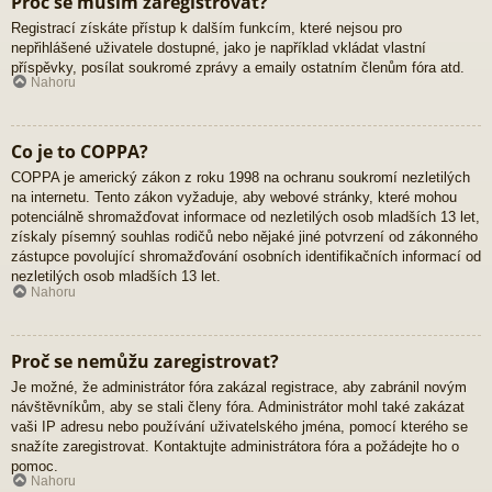
Proč se musím zaregistrovat?
Registrací získáte přístup k dalším funkcím, které nejsou pro
nepřihlášené uživatele dostupné, jako je například vkládat vlastní
příspěvky, posílat soukromé zprávy a emaily ostatním členům fóra atd.
Nahoru
Co je to COPPA?
COPPA je americký zákon z roku 1998 na ochranu soukromí nezletilých
na internetu. Tento zákon vyžaduje, aby webové stránky, které mohou
potenciálně shromažďovat informace od nezletilých osob mladších 13 let,
získaly písemný souhlas rodičů nebo nějaké jiné potvrzení od zákonného
zástupce povolující shromažďování osobních identifikačních informací od
nezletilých osob mladších 13 let.
Nahoru
Proč se nemůžu zaregistrovat?
Je možné, že administrátor fóra zakázal registrace, aby zabránil novým
návštěvníkům, aby se stali členy fóra. Administrátor mohl také zakázat
vaši IP adresu nebo používání uživatelského jména, pomocí kterého se
snažíte zaregistrovat. Kontaktujte administrátora fóra a požádejte ho o
pomoc.
Nahoru