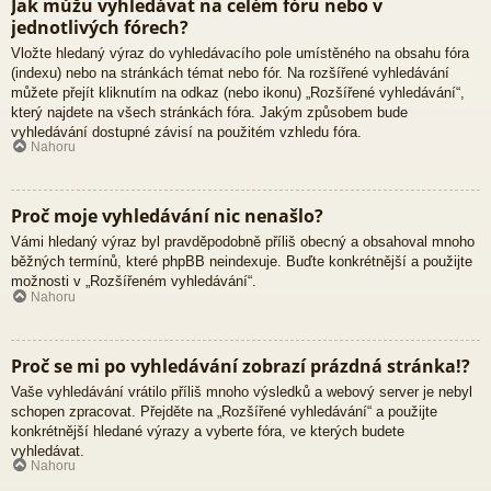
Jak můžu vyhledávat na celém fóru nebo v
jednotlivých fórech?
Vložte hledaný výraz do vyhledávacího pole umístěného na obsahu fóra
(indexu) nebo na stránkách témat nebo fór. Na rozšířené vyhledávání
můžete přejít kliknutím na odkaz (nebo ikonu) „Rozšířené vyhledávání“,
který najdete na všech stránkách fóra. Jakým způsobem bude
vyhledávání dostupné závisí na použitém vzhledu fóra.
Nahoru
Proč moje vyhledávání nic nenašlo?
Vámi hledaný výraz byl pravděpodobně příliš obecný a obsahoval mnoho
běžných termínů, které phpBB neindexuje. Buďte konkrétnější a použijte
možnosti v „Rozšířeném vyhledávání“.
Nahoru
Proč se mi po vyhledávání zobrazí prázdná stránka!?
Vaše vyhledávání vrátilo příliš mnoho výsledků a webový server je nebyl
schopen zpracovat. Přejděte na „Rozšířené vyhledávání“ a použijte
konkrétnější hledané výrazy a vyberte fóra, ve kterých budete
vyhledávat.
Nahoru