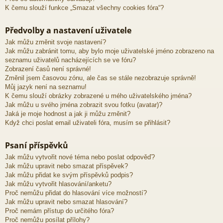
K čemu slouží funkce „Smazat všechny cookies fóra“?
Předvolby a nastavení uživatele
Jak můžu změnit svoje nastavení?
Jak můžu zabránit tomu, aby bylo moje uživatelské jméno zobrazeno na
seznamu uživatelů nacházejících se ve fóru?
Zobrazení časů není správné!
Změnil jsem časovou zónu, ale čas se stále nezobrazuje správně!
Můj jazyk není na seznamu!
K čemu slouží obrázky zobrazené u mého uživatelského jména?
Jak můžu u svého jména zobrazit svou fotku (avatar)?
Jaká je moje hodnost a jak ji můžu změnit?
Když chci poslat email uživateli fóra, musím se přihlásit?
Psaní příspěvků
Jak můžu vytvořit nové téma nebo poslat odpověď?
Jak můžu upravit nebo smazat příspěvek?
Jak můžu přidat ke svým příspěvků podpis?
Jak můžu vytvořit hlasování/anketu?
Proč nemůžu přidat do hlasování více možností?
Jak můžu upravit nebo smazat hlasování?
Proč nemám přístup do určitého fóra?
Proč nemůžu posílat přílohy?