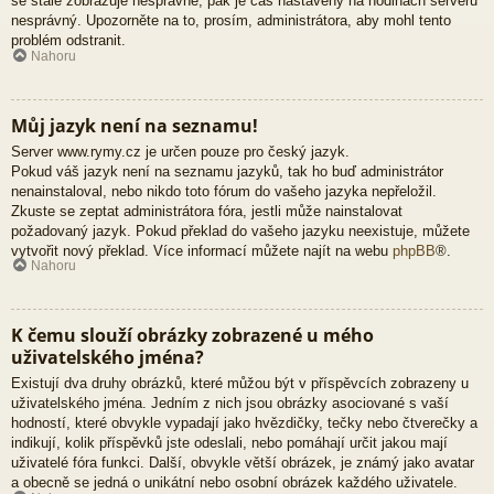
se stále zobrazuje nesprávně, pak je čas nastavený na hodinách serveru
nesprávný. Upozorněte na to, prosím, administrátora, aby mohl tento
problém odstranit.
Nahoru
Můj jazyk není na seznamu!
Server www.rymy.cz je určen pouze pro český jazyk.
Pokud váš jazyk není na seznamu jazyků, tak ho buď administrátor
nenainstaloval, nebo nikdo toto fórum do vašeho jazyka nepřeložil.
Zkuste se zeptat administrátora fóra, jestli může nainstalovat
požadovaný jazyk. Pokud překlad do vašeho jazyku neexistuje, můžete
vytvořit nový překlad. Více informací můžete najít na webu
phpBB
®.
Nahoru
K čemu slouží obrázky zobrazené u mého
uživatelského jména?
Existují dva druhy obrázků, které můžou být v příspěvcích zobrazeny u
uživatelského jména. Jedním z nich jsou obrázky asociované s vaší
hodností, které obvykle vypadají jako hvězdičky, tečky nebo čtverečky a
indikují, kolik příspěvků jste odeslali, nebo pomáhají určit jakou mají
uživatelé fóra funkci. Další, obvykle větší obrázek, je známý jako avatar
a obecně se jedná o unikátní nebo osobní obrázek každého uživatele.