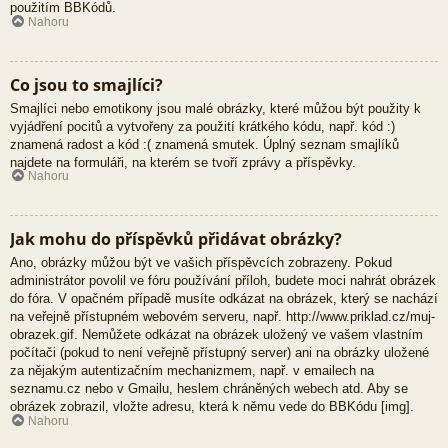
použitím BBKódů.
Nahoru
Co jsou to smajlíci?
Smajlíci nebo emotikony jsou malé obrázky, které můžou být použity k
vyjádření pocitů a vytvořeny za použití krátkého kódu, např. kód :)
znamená radost a kód :( znamená smutek. Úplný seznam smajlíků
najdete na formuláři, na kterém se tvoří zprávy a příspěvky.
Nahoru
Jak mohu do příspěvků přidávat obrázky?
Ano, obrázky můžou být ve vašich příspěvcích zobrazeny. Pokud
administrátor povolil ve fóru používání příloh, budete moci nahrát obrázek
do fóra. V opačném případě musíte odkázat na obrázek, který se nachází
na veřejně přístupném webovém serveru, např. http://www.priklad.cz/muj-
obrazek.gif. Nemůžete odkázat na obrázek uložený ve vašem vlastním
počítači (pokud to není veřejně přístupný server) ani na obrázky uložené
za nějakým autentizačním mechanizmem, např. v emailech na
seznamu.cz nebo v Gmailu, heslem chráněných webech atd. Aby se
obrázek zobrazil, vložte adresu, která k němu vede do BBKódu [img].
Nahoru