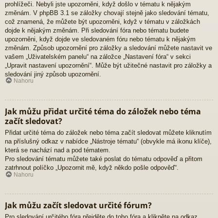
prohlížeči. Nebyli jste upozorněni, když došlo v tématu k nějakým
změnám. V phpBB 3.1 se záložky chovají stejně jako sledování tématu,
což znamená, že můžete být upozorněni, když v tématu v záložkách
dojde k nějakým změnám. Při sledování fóra nebo tématu budete
upozorněni, když dojde ve sledovaném fóru nebo tématu k nějakým
změnám. Způsob upozornění pro záložky a sledování můžete nastavit ve
vašem „Uživatelském panelu“ na záložce „Nastavení fóra“ v sekci
„Upravit nastavení upozornění“. Může být užitečné nastavit pro záložky a
sledování jiný způsob upozornění.
Nahoru
Jak můžu přidat určité téma do záložek nebo téma
začít sledovat?
Přidat určité téma do záložek nebo téma začít sledovat můžete kliknutím
na příslušný odkaz v nabídce „Nástroje tématu“ (obvykle má ikonu klíče),
která se nachází nad a pod tématem.
Pro sledování tématu můžete také poslat do tématu odpověď a přitom
zatrhnout políčko „Upozornit mě, když někdo pošle odpověď“.
Nahoru
Jak můžu začít sledovat určité fórum?
Pro sledování určitého fóra přejděte do toho fóra a klikněte na odkaz