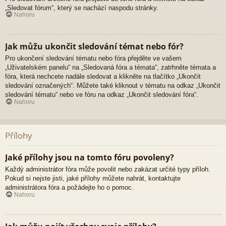
„Sledovat fórum“, který se nachází naspodu stránky.
Nahoru
Jak můžu ukončit sledování témat nebo fór?
Pro ukončení sledování tématu nebo fóra přejděte ve vašem
„Uživatelském panelu“ na „Sledovaná fóra a témata“, zatrhněte témata a
fóra, která nechcete nadále sledovat a klikněte na tlačítko „Ukončit
sledování označených“. Můžete také kliknout v tématu na odkaz „Ukončit
sledování tématu“ nebo ve fóru na odkaz „Ukončit sledování fóra“.
Nahoru
Přílohy
Jaké přílohy jsou na tomto fóru povoleny?
Každý administrátor fóra může povolit nebo zakázat určité typy příloh.
Pokud si nejste jisti, jaké přílohy můžete nahrát, kontaktujte
administrátora fóra a požádejte ho o pomoc.
Nahoru