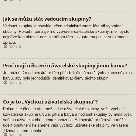
Jak se můžu stát vedoucím skupiny?
Vedoucí skupiny je obvykle určen administrátorem fóra při vytváření
skupiny. Pokud máte zájem o vytvoření uživatelské skupiny, měli byste
nejdříve kontaktovat administrátora fóra - zkuste mu poslat soukromou
zprávu.
Nahoru
Proč mají některé uživatelské skupiny jinou barvu?
Je možné, že administrátor fóra přiřadil k členům určitých skupin nějakou
barvu, aby bylo jednodušší identifikovat členy těchto skupin.
Nahoru
Co je to „Výchozí uživatelská skupina“?
Pokud jste členem více než jedné uživatelské skupiny, vaše výchozí
uživatelská skupina určuje, jaká a barva a hodnost skupiny by měla být u
vašeho uživatelského jména zobrazena. Administrátor fóra vám může
udělit oprávnění ke změně vaší výchozí uživatelské skupiny ve vašem
„Uživatelském panelu“.
Nahoru