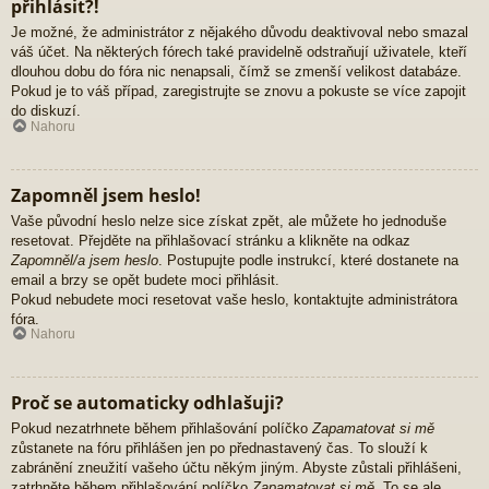
přihlásit?!
Je možné, že administrátor z nějakého důvodu deaktivoval nebo smazal
váš účet. Na některých fórech také pravidelně odstraňují uživatele, kteří
dlouhou dobu do fóra nic nenapsali, čímž se zmenší velikost databáze.
Pokud je to váš případ, zaregistrujte se znovu a pokuste se více zapojit
do diskuzí.
Nahoru
Zapomněl jsem heslo!
Vaše původní heslo nelze sice získat zpět, ale můžete ho jednoduše
resetovat. Přejděte na přihlašovací stránku a klikněte na odkaz
Zapomněl/a jsem heslo
. Postupujte podle instrukcí, které dostanete na
email a brzy se opět budete moci přihlásit.
Pokud nebudete moci resetovat vaše heslo, kontaktujte administrátora
fóra.
Nahoru
Proč se automaticky odhlašuji?
Pokud nezatrhnete během přihlašování políčko
Zapamatovat si mě
zůstanete na fóru přihlášen jen po přednastavený čas. To slouží k
zabránění zneužití vašeho účtu někým jiným. Abyste zůstali přihlášeni,
zatrhněte během přihlašování políčko
Zapamatovat si mě
. To se ale