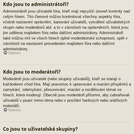
Kdo jsou to administrátoři?
Administrátoři jsou uživatelé fóra, kteří mají nejvyšší úroveň kontroly nad
celým fórem. Tito členové můžou kontrolovat všechny aspekty fóra,
včetně nastavení oprávnění, banování uživatelů, vytváření uživatelských
skupin nebo moderátorů atd. a to v závislosti na oprávněních, která jsou
jim udělena majitelem fóra nebo dalšími administrátory. Administrátoři
také můžou mít ve všech fórech úplné moderátorské schopnosti, opět v
závislosti na nastavení provedeném majitelem fóra nebo dalšími
administrátory.
Nahoru
Kdo jsou to moderátoři?
Moderátoři jsou uživatelé (nebo skupiny uživatelů), kteří se starají o
každodenní chod fóra. Mají pravomoc k upravování a mazání příspěvků a
zamykání, odemykání, přesunování, mazání a rozdělování témat ve
fórech, která moderují. Obecně jsou moderátoři přítomni, aby zabraňovali
uživatelů v psaní mimo téma nebo v posílání hanlivých nebo urážlivých
materiálů.
Nahoru
Co jsou to uživatelské skupiny?