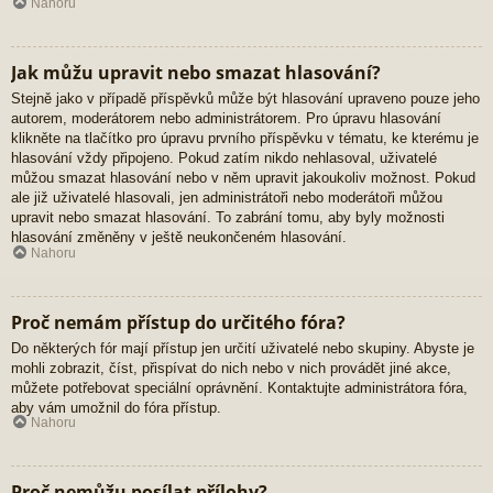
Nahoru
Jak můžu upravit nebo smazat hlasování?
Stejně jako v případě příspěvků může být hlasování upraveno pouze jeho
autorem, moderátorem nebo administrátorem. Pro úpravu hlasování
klikněte na tlačítko pro úpravu prvního příspěvku v tématu, ke kterému je
hlasování vždy připojeno. Pokud zatím nikdo nehlasoval, uživatelé
můžou smazat hlasování nebo v něm upravit jakoukoliv možnost. Pokud
ale již uživatelé hlasovali, jen administrátoři nebo moderátoři můžou
upravit nebo smazat hlasování. To zabrání tomu, aby byly možnosti
hlasování změněny v ještě neukončeném hlasování.
Nahoru
Proč nemám přístup do určitého fóra?
Do některých fór mají přístup jen určití uživatelé nebo skupiny. Abyste je
mohli zobrazit, číst, přispívat do nich nebo v nich provádět jiné akce,
můžete potřebovat speciální oprávnění. Kontaktujte administrátora fóra,
aby vám umožnil do fóra přístup.
Nahoru
Proč nemůžu posílat přílohy?