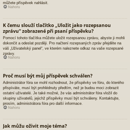
můžete příspěvek nahlásit.
Nahoru
K čemu slouží tlačítko „Uložit jako rozepsanou
zprávu“ zobrazené při psaní příspěvku?
Pomocí tohoto tlačítka můžete uložit rozepsanou zprávu, abyste ji mohli
dokončit a odeslat později. Pro načtení rozepsaných zpráv přejděte na
váš „Uživatelský panel“, ve kterém naleznete odkaz na vaše rozepsané
zprávy.
Nahoru
Proč musí být můj příspěvek schválen?
Administrátor fóra se mohl rozhodnout, že příspěvky ve fóru, do kterého
přispíváte, musí být prohlédnuty předtím, než je budou moci zobrazit
ostatní uživatelé. Je také možné, že vás administrátor fóra vložil do
skupiny uživatelů, jejichž příspěvky musí být schváleny. Kontaktujte,
prosím, administrátora fóra pro další informace.
Nahoru
Jak můžu oživit moje téma?