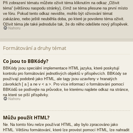
Při zobrazení tématu můžete oživit téma kliknutím na odkaz „Oživit
téma“ (většinou naspodu stránky), čímž se téma přesune na první místo
ve fóru. Pokud tento odkaz nevidíte, mohlo být oživování témat
zakázáno, nebo ještě neuběhla doba, po které je povoleno téma oživit.
Oživit téma jde také jednoduše tak, že do něho odešlete nový příspěvek.
Nahoru
Formátování a druhy témat
Co jsou to BBKódy?
BBKódy jsou speciální implementace HTML jazyka, které poskytují
kontrolu pro formátování jednotlivých objektů v příspěvcích. BBKódy se
používají podobně jako HTML, ale tagy jsou uzavřeny v hranatých
závorkách [ a ] a ne v < a >. Pro více informací o formátování pomocí
BBKódů se podívejte na průvodce, ke kterému najdete odkaz na stránce,
na které se píší příspěvky.
Nahoru
Můžu použít HTML?
Ne. Na tomto fóru nelze používat HTML, aby bylo zpracováno jako
HTML. Většinu formátování, které lze provést pomocí HTML, lze nahradit